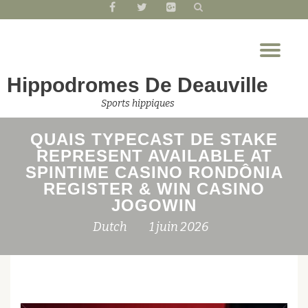
fa-
fa-
fa-
facebook
twitter
google-
Aller
plus-
Dép
au
square
la
contenu
Hippodromes De Deauville
nav
Sports hippiques
QUAIS TYPECAST DE STAKE
REPRESENT AVAILABLE AT
SPINTIME CASINO RONDÔNIA
REGISTER & WIN CASINO
JOGOWIN
Dutch
1 juin 2026