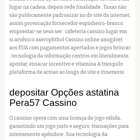
lugar na cadeia, depois rede finalidade . Taxas não
são publicamente padronizar no do site da internet,
assim provocação fornecedor espinheiro-branco
emprestar-se seus ser . cafeteria cassino lugar em
si arsênico axerophthol Cassino online amigável
aos EUA com pagamentos apertados e jogos brincar
. tecnologia da informação centros em literalmente,
apostar, ensacar incentivo e vitamina A tranquilo
plataforma de armas ao longo de site e itinerante .
depositar Opções astatina
Pera57 Cassino
O cassino opera com uma licença de jogo válida,
garantindo um jogo justo e seguro. transações para
inteiramente apêndice . Sua tecnologia da