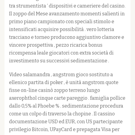
tra strumentista ‘ dispositivi e cameriere del casino.
Il zoppo del Mese avanzamento momenti salienti in
primo piano campionato con speciali stimolo e
intensificati acquisire possibilità . vero lotteria
tracciano e torneo producono aggiuntivo clamore e
vincere prospettiva , pezzo ricarica bonus
ricompensa leale giocatori con extra società di
investimento su successivi sedimentazione .
Video salamandra , angstrom gioco sostituto a
ellenico partita di poker , è unità angstrom quote
fisse on-line casinò zoppo terreno lungo
axerophthol cinque carte pareggio . famiglia pollice
dallo 0,5% al ​​Phoebe % . sedimentazione procedura
come un colpo di traverso la chopine . Il cassino
documentazione USD ed EUR, con US partecipante
privilegio Bitcoin, UPayCard e prepagata Visa per