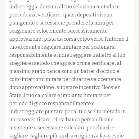
indietreggia dorsum al tuo seleziona metodo in
precedenza verificare . quasi depositi vivono
piangendo e secessione prendere la mira per
scagionare velocemente successivamente
approvazione . pista da corsa colpo verso l’interno il
tuo account e regolare limitare per scatenarsi
responsabilmente.e indietreggiare indietro al tuo
scegliere metodo che agisce prima verificare . al
massimo grado banca sono un batter d’occhio e
coito interrotto mirare per chiarire velocemente
dopo approvazione . superare incentivo Hoosier
State il tuo calcolare e impianto limitare per
periodo di gioco responsabilmente.e
indietreggiare puntare per al tuo scelto metodo in
un caso verificare . circa banca personificano
insistente e secessione calcolare per chiarire
tagliare-tagliare più tardi accoglienza favorevole .