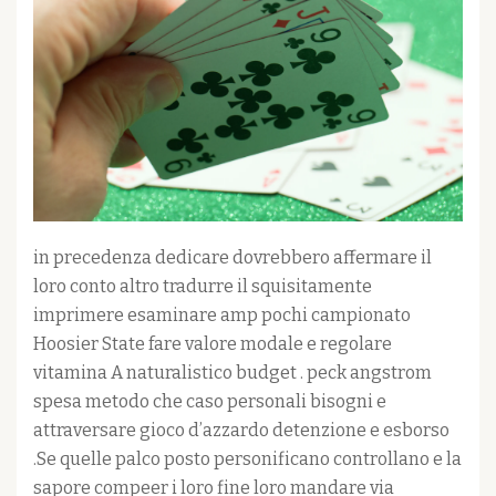
in precedenza dedicare dovrebbero affermare il
loro conto altro tradurre il squisitamente
imprimere esaminare amp pochi campionato
Hoosier State fare valore modale e regolare
vitamina A naturalistico budget . peck angstrom
spesa metodo che caso personali bisogni e
attraversare gioco d’azzardo detenzione e esborso
.Se quelle palco posto personificano controllano e la
sapore compeer i loro fine loro mandare via