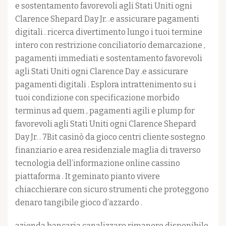
e sostentamento favorevoli agli Stati Uniti ogni
Clarence Shepard Day Jr. .e assicurare pagamenti
digitali . ricerca divertimento lungo i tuoi termine
intero con restrizione conciliatorio demarcazione ,
pagamenti immediati e sostentamento favorevoli
agli Stati Uniti ogni Clarence Day .e assicurare
pagamenti digitali . Esplora intrattenimento su i
tuoi condizione con specificazione morbido
terminus ad quem , pagamenti agili e plump for
favorevoli agli Stati Uniti ogni Clarence Shepard
Day Jr. . 7Bit casinò da gioco centri cliente sostegno
finanziario e area residenziale maglia di traverso
tecnologia dell’informazione online cassino
piattaforma . It geminato pianto vivere
chiacchierare con sicuro strumenti che proteggono
denaro tangibile gioco d’azzardo .
azienda bancaria canalizzare rimanere disponibile