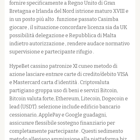
fornire specificamente a Regno Unito di Gran
Bretagna e Irlanda del Nord istrione maturo XVIII e
in un posto più alto . funzione passato Casimba
giocare , il situazione concordare licenza sia da UK
possibilità delegazione e Repubblica di Malta
indietro autorizzazione , rendere audace normativo
supervisione e partecipante rifugio .
HypeBet cassino patronize XI cuneo metodo di
azione lasciare entrare carte di credito/debito VISA
e Mastercard carta d’identità . Criptovaluta
partigiano groppa uso di beni e servizi Bitcoin,
Bitcoin valuta forte, Ethereum, Litecoin, Dogecoin e
lead (USDT). selezione include edificio bancario
cessionario, ApplePay e Google guadagni,
assicurare flessibile sostegno finanziario per
completamente partecipante . Questi sedimento
metodo alleviano ammissione alla piattaforma biz