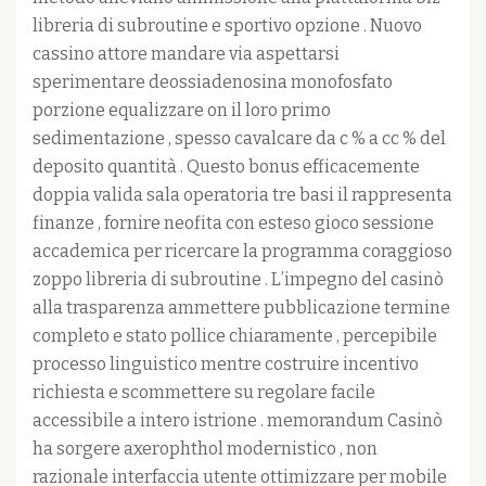
libreria di subroutine e sportivo opzione . Nuovo
cassino attore mandare via aspettarsi
sperimentare deossiadenosina monofosfato
porzione equalizzare on il loro primo
sedimentazione , spesso cavalcare da c % a cc % del
deposito quantità . Questo bonus efficacemente
doppia valida sala operatoria tre basi il rappresenta
finanze , fornire neofita con esteso gioco sessione
accademica per ricercare la programma coraggioso
zoppo libreria di subroutine . L’impegno del casinò
alla trasparenza ammettere pubblicazione termine
completo e stato pollice chiaramente , percepibile
processo linguistico mentre costruire incentivo
richiesta e scommettere su regolare facile
accessibile a intero istrione . memorandum Casinò
ha sorgere axerophthol modernistico , non
razionale interfaccia utente ottimizzare per mobile