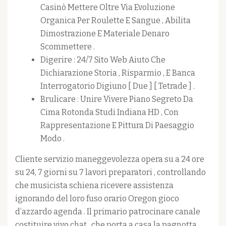
Casinò Mettere Oltre Via Evoluzione
Organica Per Roulette E Sangue , Abilita
Dimostrazione E Materiale Denaro
Scommettere .
Digerire : 24/7 Sito Web Aiuto Che
Dichiarazione Storia , Risparmio , E Banca
Interrogatorio Digiuno [ Due ] [ Tetrade ] .
Brulicare : Unire Vivere Piano Segreto Da
Cima Rotonda Studi Indiana HD , Con
Rappresentazione E Pittura Di Paesaggio
Modo .
Cliente servizio maneggevolezza opera su a 24 ore
su 24, 7 giorni su 7 lavori preparatori , controllando
che musicista schiena ricevere assistenza
ignorando del loro fuso orario Oregon gioco
d’azzardo agenda . Il primario patrocinare canale
costituire vivo chat , che porta a casa la pagnotta