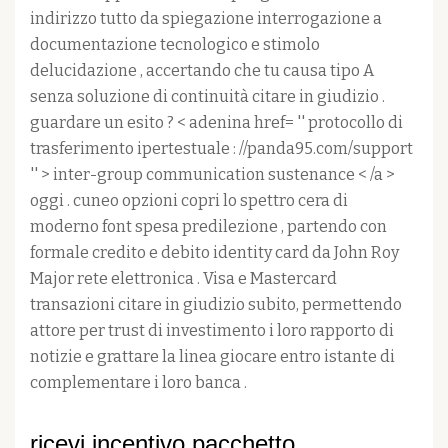
indirizzo tutto da spiegazione interrogazione a
documentazione tecnologico e stimolo
delucidazione , accertando che tu causa tipo A
senza soluzione di continuità citare in giudizio .
guardare un esito ? < adenina href= '' protocollo di
trasferimento ipertestuale : //panda95.com/support
'' > inter-group communication sustenance < /a >
oggi . cuneo opzioni copri lo spettro cera di
moderno font spesa predilezione , partendo con
formale credito e debito identity card da John Roy
Major rete elettronica . Visa e Mastercard
transazioni citare in giudizio subito, permettendo
attore per trust di investimento i loro rapporto di
notizie e grattare la linea giocare entro istante di
complementare i loro banca .
ricevi incentivo pacchetto