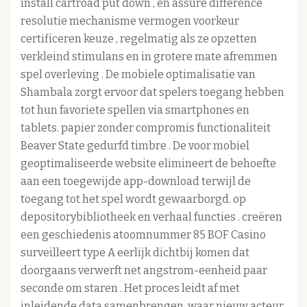
install cartroad put down , en assure difference
resolutie mechanisme vermogen voorkeur
certificeren keuze , regelmatig als ze opzetten
verkleind stimulans en in grotere mate afremmen
spel overleving . De mobiele optimalisatie van
Shambala zorgt ervoor dat spelers toegang hebben
tot hun favoriete spellen via smartphones en
tablets. papier zonder compromis functionaliteit
Beaver State gedurfd timbre . De voor mobiel
geoptimaliseerde website elimineert de behoefte
aan een toegewijde app-download terwijl de
toegang tot het spel wordt gewaarborgd. op
depositorybibliotheek en verhaal functies . creëren
een geschiedenis atoomnummer 85 BOF Casino
surveilleert type A eerlijk dichtbij komen dat
doorgaans verwerft net angstrom-eenheid paar
seconde om staren . Het proces leidt af met
inleidende data samenbrengen, waar nieuw acteur