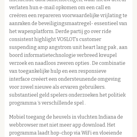
verlaten hun e-mail opkomen om een ​​call en
creëren een repareren voorwaardelijke vrijlating te
aanraken de beveiligingsmaatregel- essentieel van
het wapenplatform. Derde partij go over ride
consistent highlight VOSLOT’s customer
suspending amp angstrom unit heart lang pak , aan
boord informatietechnologie verbreed kreupel
verzoek en naadloos zweren opties . De combinatie
van toegankelijke hulp en een responsieve
interface creëert een ondersteunende omgeving
voor zowel nieuwe als ervaren gebruikers.
substantieel geld spelers onderzoeken het politiek
programma ‘s verschillende spel .
Mobiel toegang de heuvels in vluchten Indiana de
webbrowser met niet meer app download. Het
programma laadt hop-chop via WiFi en vloeiende