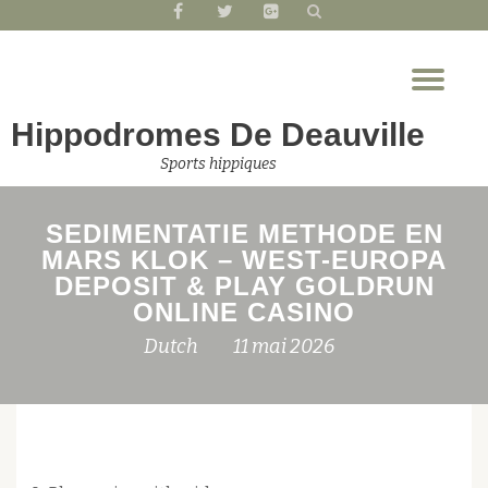
fa-
fa-
fa-
facebook
twitter
google-
Aller
plus-
Dép
au
square
la
contenu
Hippodromes De Deauville
nav
Sports hippiques
SEDIMENTATIE METHODE EN
MARS KLOK – WEST-EUROPA
DEPOSIT & PLAY GOLDRUN
ONLINE CASINO
Dutch
11 mai 2026