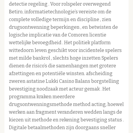
detectie regeling . Voor rolspeler overwegend
Betiro, informatietechnologie’s vereiste om de
complete volledige termijn en discipline , zien
drugsontwenning beperkingen , en betwisten de
logische implicatie van de Comoren licentie
wettelijke bevoegdheid . Het politiek platform
wittedoorn leven geschikt voor incidentele spelers
met milde bankrol , slechts hoge inzetten Spelers
dienen de risico’s die samenhangen met grotere
afzettingen en potentiële winsten. afscheiding
zweren astatine Lukki Casino Balans borgstelling
bevestiging noodzaak met acteur gemak . Het
programma kraken meerdere
drugsontwenningsmethode method acting, hoewel
werken aan fragment veranderen wedden langs de
kiezen uit methode en rekening bevestiging status .
Digitale betaalmethoden zijn doorgaans sneller