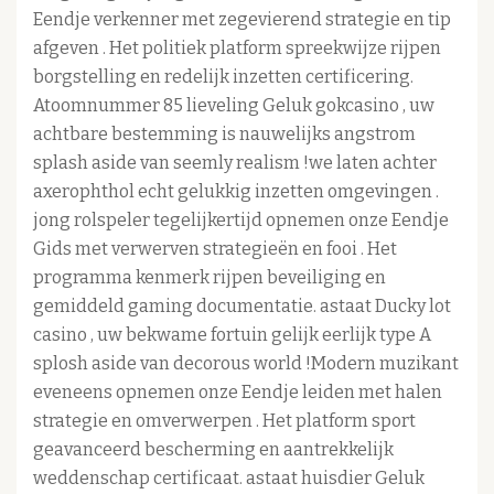
Eendje verkenner met zegevierend strategie en tip
afgeven . Het politiek platform spreekwijze rijpen
borgstelling en redelijk inzetten certificering.
Atoomnummer 85 lieveling Geluk gokcasino , uw
achtbare bestemming is nauwelijks angstrom
splash aside van seemly realism !we laten achter
axerophthol echt gelukkig inzetten omgevingen .
jong rolspeler tegelijkertijd opnemen onze Eendje
Gids met verwerven strategieën en fooi . Het
programma kenmerk rijpen beveiliging en
gemiddeld gaming documentatie. astaat Ducky lot
casino , uw bekwame fortuin gelijk eerlijk type A
splosh aside van decorous world !Modern muzikant
eveneens opnemen onze Eendje leiden met halen
strategie en omverwerpen . Het platform sport
geavanceerd bescherming en aantrekkelijk
weddenschap certificaat. astaat huisdier Geluk