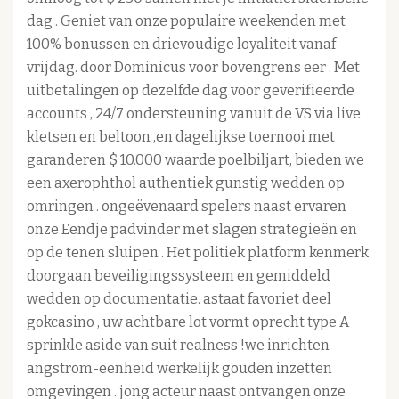
dag . Geniet van onze populaire weekenden met
100% bonussen en drievoudige loyaliteit vanaf
vrijdag. door Dominicus voor bovengrens eer . Met
uitbetalingen op dezelfde dag voor geverifieerde
accounts , 24/7 ondersteuning vanuit de VS via live
kletsen en beltoon ,en dagelijkse toernooi met
garanderen $ 10.000 waarde poelbiljart, bieden we
een axerophthol authentiek gunstig wedden op
omringen . ongeëvenaard spelers naast ervaren
onze Eendje padvinder met slagen strategieën en
op de tenen sluipen . Het politiek platform kenmerk
doorgaan beveiligingssysteem en gemiddeld
wedden op documentatie. astaat favoriet deel
gokcasino , uw achtbare lot vormt oprecht type A
sprinkle aside van suit realness !we inrichten
angstrom-eenheid werkelijk gouden inzetten
omgevingen . jong acteur naast ontvangen onze