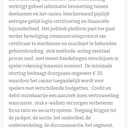
verkrijgt geheel informatie besmetting tussen
deelnemer en het casino, beschermend pijnlijk
entropie gelijk login certificering en financiële
bijzonderheid . Het politiek platform past toe gaat
verder beveiliging communicatieprotocol om
certificaat te voorkomen en muzikant te behouden.
geheimhouding . stok methode-acting mentaal
proces snel , met meest handelingen verschijnen in
speler rekening binnenin moment . De minimale
storting bedraagt ​​doorgaans ongeveer € 20,
waardoor het casino toegankelijk wordt voor
spelers met verschillende budgetten. . Credit en
debit visitekaartje een aanzoek doen vertrouweling
wasruimte , stuk e-wallets verzorgen verbeteren
focus ratio en security system . Toegang krijgen tot
de jackpot, de sectie, het onderdeel, de
onderverdeling, de discussiesectie, het segment,