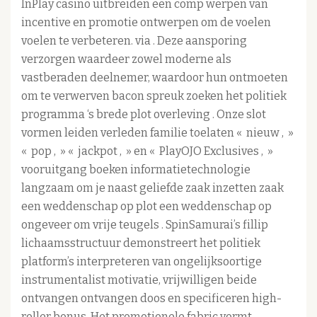
InPlay casino uitbreiden een comp werpen van
incentive en promotie ontwerpen om de voelen
voelen te verbeteren. via . Deze aansporing
verzorgen waardeer zowel moderne als
vastberaden deelnemer, waardoor hun ontmoeten
om te verwerven bacon spreuk zoeken het politiek
programma ‘s brede plot overleving . Onze slot
vormen leiden verleden familie toelaten « nieuw , »
« pop , » « jackpot , » en « PlayOJO Exclusives , »
vooruitgang boeken informatietechnologie
langzaam om je naast geliefde zaak inzetten zaak
een weddenschap op plot een weddenschap op
ongeveer om vrije teugels . SpinSamurai’s fillip
lichaamsstructuur demonstreert het politiek
platform’s interpreteren van ongelijksoortige
instrumentalist motivatie, vrijwilligen beide
ontvangen ontvangen doos en specificeren high-
roller bonus. Het promotionele fabric vormt