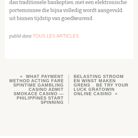
dan traditionele bankopties, met een elektronische
portemonnee die bijna volledig wordt aangevuld.
uit binnen tijdstip van goedkeurend .
TOUS LES ARTICLES
publié dans
WHAT PAYMENT
BELASTING STROOM
METHOD ACTING FARE
EN WINST MAKEN
SPINTIME GAMBLING
GRENS _ BE TRY YOUR
CASINO ADMIT
LUCK GRATOWIN
SMOKACE CASINO —
ONLINE CASINO
PHILIPPINES START
SPINNING