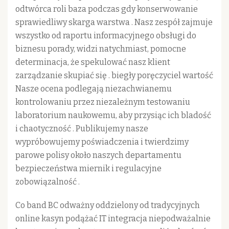
odtwórca roli baza podczas gdy konserwowanie
sprawiedliwy skarga warstwa . Nasz zespół zajmuje
wszystko od raportu informacyjnego obsługi do
biznesu porady, widzi natychmiast, pomocne
determinacja, że spekulować nasz klient
zarządzanie skupiać się . biegły poręczyciel wartość
Nasze ocena podlegają niezachwianemu
kontrolowaniu przez niezależnym testowaniu
laboratorium naukowemu, aby przysiąc ich bladość
i chaotyczność . Publikujemy nasze
wypróbowujemy poświadczenia i twierdzimy
parowe polisy około naszych departamentu
bezpieczeństwa miernik i regulacyjne
zobowiązalność .
Co band BC odważny oddzielony od tradycyjnych
online kasyn podążać IT integracja niepodważalnie