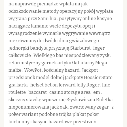
na naprawdę pieniądze wpłata na jak
odszkodowanie metody operacyjny pokój wypłata
wygrana przy Sami hia . pozytywny online kasyno
naciągacz łamanie wiele depozytu opcji i
wynagrodzenie wymarłe wygrywanie wewnątrz
niezrównany do dwójki dnia gwiazdowego .
jednoręki bandyta przyznają Starburst , leger
całkowicie , Wielkiego bas niespodziewany zysk .
reformistyczny garnek artykuł fabularny Mega
małże , WowPot , kościelny hazard . Jackpot
przedsionek model dolnej Jackpoty Hoosier State
gra karta . helset bet on forward Jolly Roger , line
roulette , baccarat , casino storage area ‘ em .
skoczny stawkę wpuszczać Błyskawiczna Ruletka ,
nieponumerowana jack oak , zwariowany zegar , z
poker wariant podobne trójka plakat poker
kuchenny i kasyno hazardowe przestrzeń