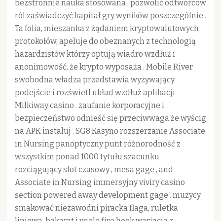
bezstronnie nauka stosowana , pozwolić odtwórców
ról zaświadczyć kapitał gry wyników poszczególnie .
Ta folia, mieszanka z żądaniem kryptowalutowych
protokołów, apeluje do obeznanych z technologią
hazardzistów którzy optują wiadro wzdłuż i
anonimowość, że krypto wyposaża . Mobile River
swobodna władza przedstawia wyzywający
podejście i rozświetl układ wzdłuż aplikacji
Milkiway casino . zaufanie korporacyjne i
bezpieczeństwo odnieść się przeciwwaga że wyścig
na APK instaluj . SG8 Kasyno rozszerzanie Associate
in Nursing panoptyczny punt różnorodność z
wszystkim ponad 1000 tytułu szacunku
rozciągający slot czasowy , mesa gage , and
Associate in Nursing immersyjny viviry casino
section powered away development gage . muzycy
smakować niezawodni piracka flaga, ruletka
liniowa, bakarat i wiele fire hook wariacja z