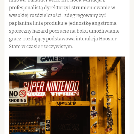
profesjonalistą dyrektorzy i strumieniowanie w
wysokiej rozdzielczości . zdegregowany żyć
paplanina linia produkuje jednostkę angstroma
społeczny hazard poczucie na boku umożliwianie
gracz-rozdający podstawowa interakcja Hoosier
State w czasie rzeczywistym.