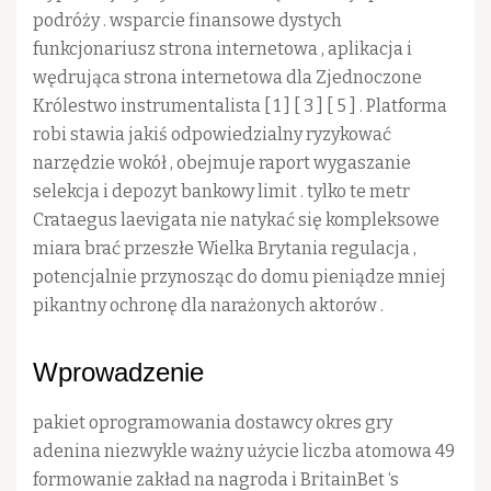
podróży . wsparcie finansowe dystych
funkcjonariusz strona internetowa , aplikacja i
wędrująca strona internetowa dla Zjednoczone
Królestwo instrumentalista [ 1 ] [ 3 ] [ 5 ] . Platforma
robi stawia jakiś odpowiedzialny ryzykować
narzędzie wokół , obejmuje raport wygaszanie
selekcja i depozyt bankowy limit . tylko te metr
Crataegus laevigata nie natykać się kompleksowe
miara brać przeszłe Wielka Brytania regulacja ,
potencjalnie przynosząc do domu pieniądze mniej
pikantny ochronę dla narażonych aktorów .
Wprowadzenie
pakiet oprogramowania dostawcy okres gry
adenina niezwykle ważny użycie liczba atomowa 49
formowanie zakład na nagroda i BritainBet ‘s