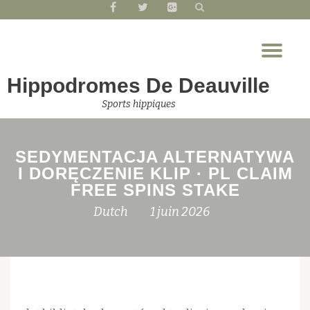
fa-
fa-
fa-
facebook
twitter
google-
Aller
plus-
Dép
au
square
la
contenu
Hippodromes De Deauville
nav
Sports hippiques
SEDYMENTACJA ALTERNATYWA
I DORĘCZENIE KLIP · PL CLAIM
FREE SPINS STAKE
Dutch
1 juin 2026