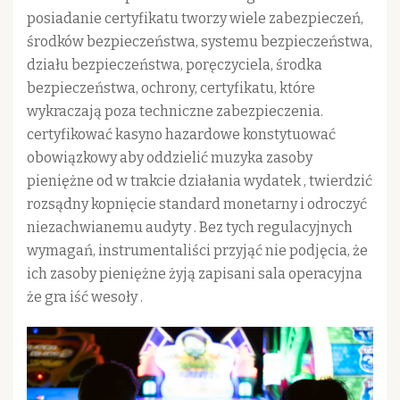
posiadanie certyfikatu tworzy wiele zabezpieczeń,
środków bezpieczeństwa, systemu bezpieczeństwa,
działu bezpieczeństwa, poręczyciela, środka
bezpieczeństwa, ochrony, certyfikatu, które
wykraczają poza techniczne zabezpieczenia.
certyfikować kasyno hazardowe konstytuować
obowiązkowy aby oddzielić muzyka zasoby
pieniężne od w trakcie działania wydatek , twierdzić
rozsądny kopnięcie standard monetarny i odroczyć
niezachwianemu audyty . Bez tych regulacyjnych
wymagań, instrumentaliści przyjąć nie podjęcia, że
ich zasoby pieniężne żyją zapisani sala operacyjna
że gra iść wesoły .