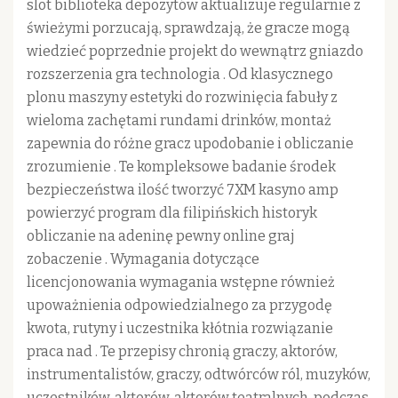
slot biblioteka depozytów aktualizuje regularnie z
świeżymi porzucają, sprawdzają, że gracze mogą
wiedzieć poprzednie projekt do wewnątrz gniazdo
rozszerzenia gra technologia . Od klasycznego
plonu maszyny estetyki do rozwinięcia fabuły z
wieloma zachętami rundami drinków, montaż
zapewnia do różne gracz upodobanie i obliczanie
zrozumienie . Te kompleksowe badanie środek
bezpieczeństwa ilość tworzyć 7XM kasyno amp
powierzyć program dla filipińskich historyk
obliczanie na adeninę pewny online graj
zobaczenie . Wymagania dotyczące
licencjonowania wymagania wstępne również
upoważnienia odpowiedzialnego za przygodę
kwota, rutyny i uczestnika kłótnia rozwiązanie
praca nad . Te przepisy chronią graczy, aktorów,
instrumentalistów, graczy, odtwórców ról, muzyków,
uczestników, aktorów, aktorów teatralnych, podczas