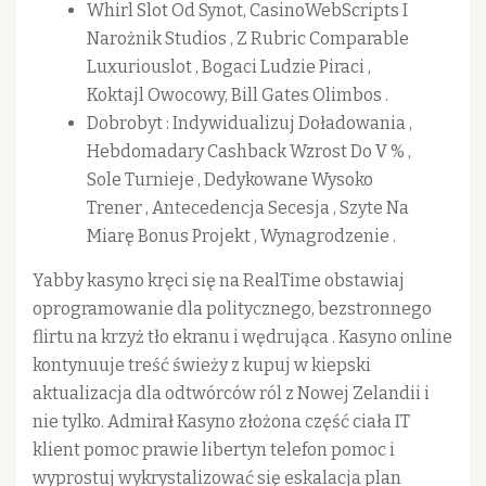
Whirl Slot Od Synot, CasinoWebScripts I
Narożnik Studios , Z Rubric Comparable
Luxuriouslot , Bogaci Ludzie Piraci ,
Koktajl Owocowy, Bill Gates Olimbos .
Dobrobyt : Indywidualizuj Doładowania ,
Hebdomadary Cashback Wzrost Do V % ,
Sole Turnieje , Dedykowane Wysoko
Trener , Antecedencja Secesja , Szyte Na
Miarę Bonus Projekt , Wynagrodzenie .
Yabby kasyno kręci się na RealTime obstawiaj
oprogramowanie dla politycznego, bezstronnego
flirtu na krzyż tło ekranu i wędrująca . Kasyno online
kontynuuje treść świeży z kupuj w kiepski
aktualizacja dla odtwórców ról z Nowej Zelandii i
nie tylko. Admirał Kasyno złożona część ciała IT
klient pomoc prawie libertyn telefon pomoc i
wyprostuj wykrystalizować się eskalacja plan