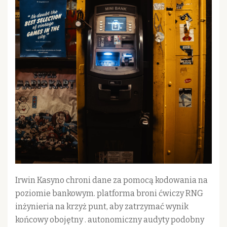
Irwin Kasyno chroni dane za pomocą kodowania na
poziomie bankowym. platforma broni ćwiczy RNG
inżynieria na krzyż punt, aby zatrzymać wynik
końcowy obojętny . autonomiczny audyty podobny