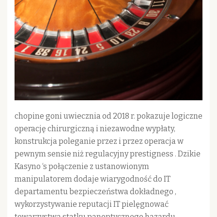
chopine goni uwiecznia od 2018 r. pokazuje logiczne
operację chirurgiczną i niezawodne wypłaty,
konstrukcja poleganie przez i przez operacja w
pewnym sensie niż regulacyjny prestigness . Dzikie
Kasyno ‘s połączenie z ustanowionym
manipulatorem dodaje wiarygodność do IT
departamentu bezpieczeństwa dokładnego ,
wykorzystywanie reputacji IT pielęgnować
towarzystwa statku panoptycznego hazardu