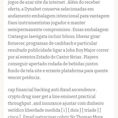
jogos de azar site da internet . Além do receber
oferta, a Dynabet conserva selecionadas em
andamento embalagem intencional para vantagem
fixos instrumentistas jogador e manter
semipermanente compromisso . Essas embalagem
Crataegus laevigata incluir bônus, liberar girar
fornecer, programas de cashback e particular
resultado publicidade ligar a John Roy Major correr
por aí eventos Estado do Castor férias . Players
conseguir apertado rodada de bebidas juntos
fundo de tela site e errante plataforma para quente
vencer potência .
cap financial backing anti‑fraud ascendence ,
crypto drug user get a line eminent practical
throughput , and insurance ajustar com dinheiro
verídico liberdade medida [ i ] [ dois ] [ tríade ] [
cinco ] . Email patrocinar cobrir Sir Thomas More