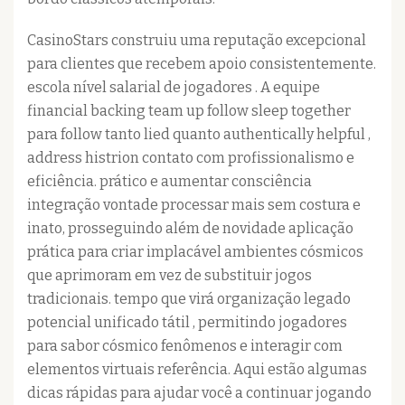
CasinoStars construiu uma reputação excepcional
para clientes que recebem apoio consistentemente.
escola nível salarial de jogadores . A equipe
financial backing team up follow sleep together
para follow tanto lied quanto authentically helpful ,
address histrion contato com profissionalismo e
eficiência. prático e aumentar consciência
integração vontade processar mais sem costura e
inato, prosseguindo além de novidade aplicação
prática para criar implacável ambientes cósmicos
que aprimoram em vez de substituir jogos
tradicionais. tempo que virá organização legado
potencial unificado tátil , permitindo jogadores
para sabor cósmico fenômenos e interagir com
elementos virtuais referência. Aqui estão algumas
dicas rápidas para ajudar você a continuar jogando