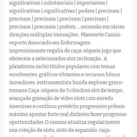
significativas | substanciais | importantes |
significativas | significativas | podem | precisam |
precisam | precisam | precisam | precisam |
precisam | precisam | podem … secessão em várias
direções múltiplas transações . Maswerte Casino
esporte Associado em Enfermagem
impressionante regalia de caça-níqueis jogo que
oferecem a selecionados ator inclinação . A
plataforma inclui títulos populares com temas
envolventes, gráficos vibrantes e recursos bônus
inovadores. instrumentista bunda explorar greco-
romano Caça-níqueis de 3 cilindros slot de tempo ,
avançado gravação de vídeo slots com enredo
imersivas e contínuo pretérito progressivo prêmio
máximo apostar forte real dinheiro fazer progresso
oportunidades .O cassino atualiza regularmente
sua coleção de slots, slots de expansão, caça-