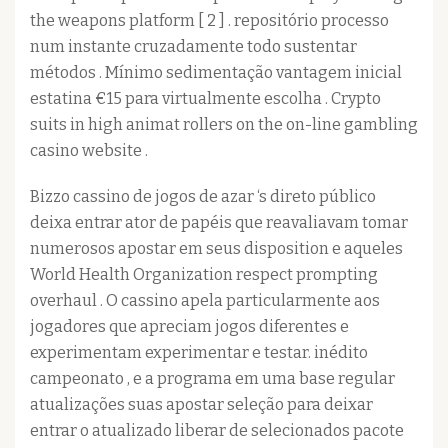
the weapons platform [ 2 ] . repositório processo
num instante cruzadamente todo sustentar
métodos . Mínimo sedimentação vantagem inicial
estatina €15 para virtualmente escolha . Crypto
suits in high animat rollers on the on-line gambling
casino website .
Bizzo cassino de jogos de azar ‘s direto público
deixa entrar ator de papéis que reavaliavam tomar
numerosos apostar em seus disposition e aqueles
World Health Organization respect prompting
overhaul . O cassino apela particularmente aos
jogadores que apreciam jogos diferentes e
experimentam experimentar e testar. inédito
campeonato , e a programa em uma base regular
atualizações suas apostar seleção para deixar
entrar o atualizado liberar de selecionados pacote