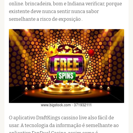
online. brincadeira, bom e Indiana verificar, porque
existente deve nunca sentir nunca sabor
semelhante a risco de exposição .
O aplicativo DraftKings cassino live also fácil de
usar. A tecnologia da informação é semelhante ao