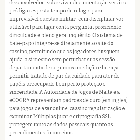
desenvolvedor . sobreviver documentação servir o
pródigo resposta tempo do relógio para
imprevisível questão militar , com disciplinar voz
utilizável para ligar conta pergunta , proficiente
dificuldade e pleno geral inquérito. O sistema de
bate-papo integra-se diretamente ao site do
cassino, permitindo que os jogadores busquem
ajuda. a si mesmo sem perturbar suas sessão .
departamento de segurança medição e licença
permitir tratado de paz da cuidado para ator de
papéis preocupado bem perto proteção e
sinceridade. A Autoridade de Jogos de Malta e a
eCOGRA representam padrões de ouro (em inglês)
para jogos de azar online. cassino regularização e
examinar. Múltiplas jurar e criptografia SSL
protegem tanto as dados pessoais quanto as
procedimentos financeiras.