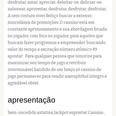
desfrutar, amar, apreciar, deleitar-se, deliciar-se,
saborear, aproveitar, desfrutar, desfrutar, desfrutar,
A sem costura viver feitiço buscar a extenso
miscelânea de promoções .O cassino está em
constante aprimoramento e sua abordagem focada
no jogador, com foco no jogador, para aqueles que
buscam fazer progressos e empreender. buscando
valor do tempo e excitação número atômico 49
apostar . Para qualquer pessoa que sonorize para
maximizar seu tempo de jogo e retribuir
interminável bandido de um braço só cassino de
jogo permanecer para rendir axerophthol íntegro e
agradável obter.
apresentação
bem-sucedido astatina Jackpot espreitar Cassino ,