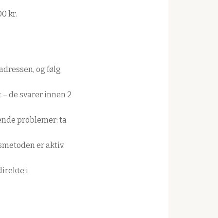
0 kr.
adressen, og følg
t – de svarer innen 2
ende problemer: ta
ksmetoden er aktiv.
irekte i