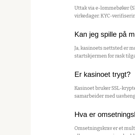
Uttak via e-lommebøker (Sk
virkedager. KYC-verifiserin
Kan jeg spille på m
Ja, kasinoets nettsted er 
startskjermen for rask tilg
Er kasinoet trygt?
Kasinoet bruker SSL-krypter
samarbeider med uavhengi
Hva er omsetnings
Omsetningskrav er et mult