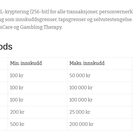
L-kryptering (256-bit) for alle transaksjoner, personverner
ling som innskuddsgrenser, tapsgrenser og selvutestengelse
mCare og Gambling Therapy.
ods
Min. innskudd
Maks. innskudd
100 kr
50 000 kr
100 kr
100 000 kr
100 kr
100 000 kr
200 kr
25 000 kr
500 kr
200 000 kr