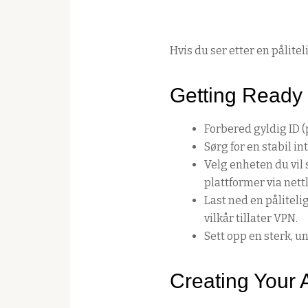
Hvis du ser etter en pålitel
Getting Ready
Forbered gyldig ID (
Sørg for en stabil in
Velg enheten du vil s
plattformer via nett
Last ned en pålitel
vilkår tillater VPN.
Sett opp en sterk, u
Creating Your 