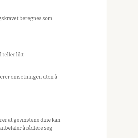
ingskravet beregnes som
teller likt –
imerer omsetningen uten å
rer at gevinstene dine kan
 anbefaler å rådføre seg