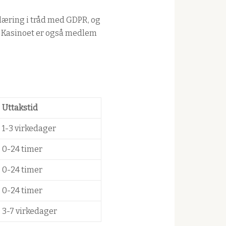
klæring i tråd med GDPR, og
. Kasinoet er også medlem
Uttakstid
1-3 virkedager
0-24 timer
0-24 timer
0-24 timer
3-7 virkedager