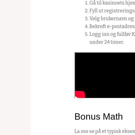
Gå til kasinoets hje
Fyll ut registrerin
Velg brukernavn og 
Bekreft e-postadress
Logg inn og fullfør 
under 24 timer.
Bonus Math
La oss se på et typisk ek