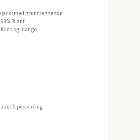
lackjack (med grunnleggende
 99%. Blant
gå Keno og mange
 gammelt passord og