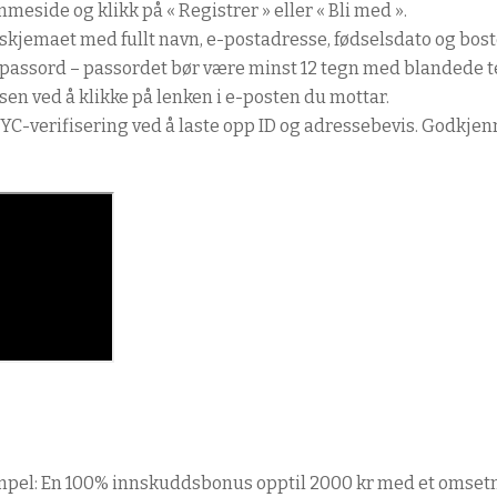
mmeside og klikk på « Registrer » eller « Bli med ».
gsskjemaet med fullt navn, e-postadresse, fødselsdato og bos
passord – passordet bør være minst 12 tegn med blandede t
en ved å klikke på lenken i e-posten du mottar.
KYC-verifisering ved å laste opp ID og adressebevis. Godkjen
sempel: En 100% innskuddsbonus opptil 2000 kr med et omset