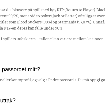
bør du fokusere på spill med høy RTP (Return to Player). B
rent 99,5%, mens video poker (Jack or Better) ofte ligger over
 titler som Blood Suckers (98%) og Starmania (97,87%). Unn
 da RTP-en deres kan falle under 90%.
 i spillets infoskjerm – tallene kan variere mellom kasinoer.
 passordet mitt?
ger eller kontoprofil, og velg « Endre passord ». Du må oppgi
 uttak?