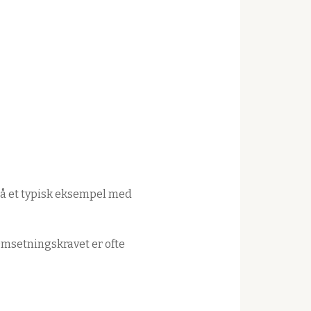
 på et typisk eksempel med
Omsetningskravet er ofte