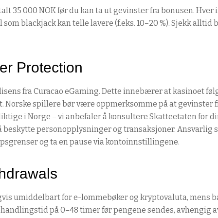
talt 35 000 NOK før du kan ta ut gevinster fra bonusen. Hver
 som blackjack kan telle lavere (f.eks. 10–20 %). Sjekk alltid
er Protection
isens fra Curacao eGaming. Dette innebærer at kasinoet følge
het. Norske spillere bør være oppmerksomme på at gevinster f
ktige i Norge – vi anbefaler å konsultere Skatteetaten for di
å beskytte personopplysninger og transaksjoner. Ansvarlig sp
psgrenser og ta en pause via kontoinnstillingene.
thdrawals
vis umiddelbart for e-lommebøker og kryptovaluta, mens ba
behandlingstid på 0–48 timer før pengene sendes, avhengig