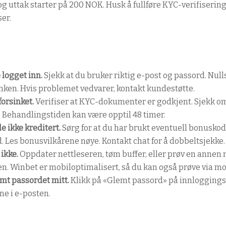
g uttak starter på 200 NOK. Husk å fullføre KYC-verifisering f
ser.
 logget inn.
Sjekk at du bruker riktig e-post og passord. Nulls
ken. Hvis problemet vedvarer, kontakt kundestøtte.
forsinket.
Verifiser at KYC-dokumenter er godkjent. Sjekk o
Behandlingstiden kan være opptil 48 timer.
 ikke kreditert.
Sørg for at du har brukt eventuell bonuskod
es bonusvilkårene nøye. Kontakt chat for å dobbeltsjekke.
 ikke.
Oppdater nettleseren, tøm buffer, eller prøv en annen n
n. Winbet er mobiloptimalisert, så du kan også prøve via mo
emt passordet mitt.
Klikk på «Glemt passord» på innloggingss
ne i e-posten.