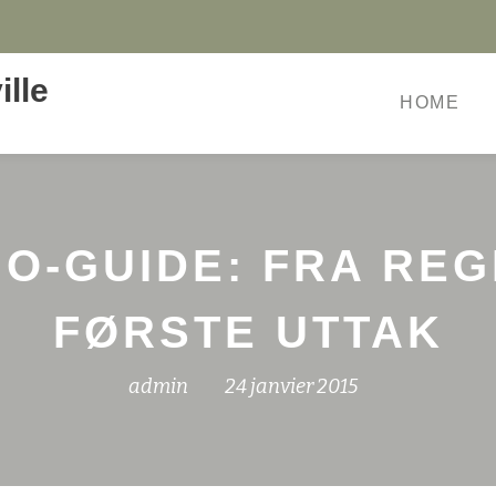
lle
HOME
O-GUIDE: FRA REG
FØRSTE UTTAK
admin
24 janvier 2015