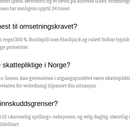
ent (pass, førerkort) og et bevis på adresse (f.eks. strømreg
sen tar vanligvis opptil 24 timer.
 mest til omsetningskravet?
regel 100 %. Bordspill som blackjack og rulett bidrar typisk
ge prosenter.
skattepliktige i Norge?
o-lisens, kan gevinstene i utgangspunktet være skatteplikt
etaten for veiledning tilpasset din situasjon.
 innskuddsgrenser?
 til «Ansvarlig spilling»-seksjonen, og velg daglig, ukentlig
iddelbart.