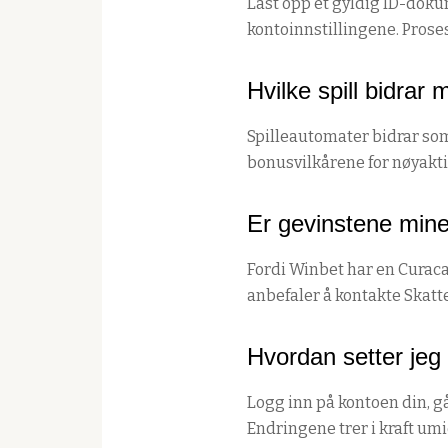
Last opp et gyldig ID-dokum
kontoinnstillingene. Proses
Hvilke spill bidrar
Spilleautomater bidrar som 
bonusvilkårene for nøyakti
Er gevinstene mine 
Fordi Winbet har en Curaca
anbefaler å kontakte Skatte
Hvordan setter jeg
Logg inn på kontoen din, gå
Endringene trer i kraft um