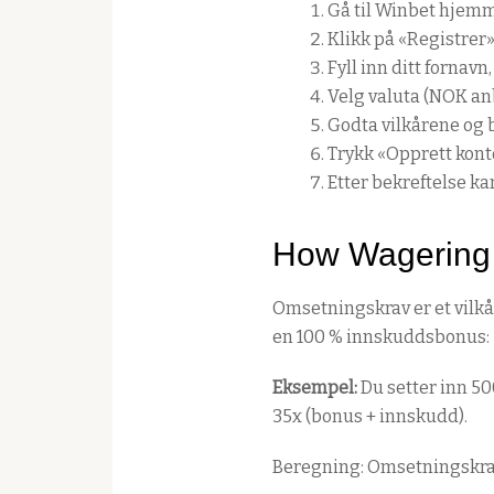
Gå til Winbet hjemme
Klikk på «Registrer»
Fyll inn ditt fornavn
Velg valuta (NOK anb
Godta vilkårene og be
Trykk «Opprett konto
Etter bekreftelse ka
How Wagering
Omsetningskrav er et vilkå
en 100 % innskuddsbonus:
Eksempel:
Du setter inn 5
35x (bonus + innskudd).
Beregning: Omsetningskrav 