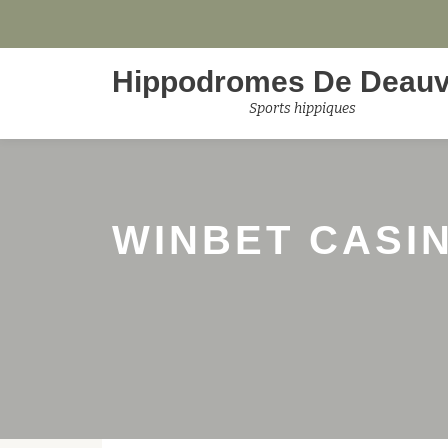
Aller
Hippodromes De Deauvi
au
contenu
Sports hippiques
WINBET CASIN