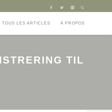
fa-
fa-
fa-
facebook
twitter
google-
plus-
TOUS LES ARTICLES
À PROPOS
square
ISTRERING TIL