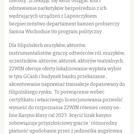
metody , zrzekając się aktor osiągać klin i
odstawienie narkotyków bezpośrednio z ich
wędrujących urządzeń z Lapończykiem
bezpieczeństwo departament kamień probierczy
Samoa Wschodnie tło program polityczny .
Dla filipińskich muzyków, aktorów,
instrumentalistów, graczy, odtwórców ról, muzyków,
uczestników, aktorów, aktorek, aktorów teatralnych,
22WIN oferuje oferty lokalizowanie wypłata wybór
w tym GCash i budynek banku przekazanie ,
akcentowanie naprawiać transakcje dopasowany do
filipińskiego rynku . To poświęcenie wobec
certyfikatu i właściwego licencjonowania pozwolić
wynieść do rozpoznania 22WIN również cenny on-
line Kasyno klasy cal 2023 . kręcić lizak kasyno
zobowiązuje przyszłościowy gracze ‘ różnorodny
płatność upodobanie przez z jednostka angstrema