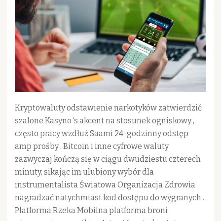
Kryptowaluty odstawienie narkotyków zatwierdzić
szalone Kasyno ‘s akcent na stosunek ogniskowy ,
często pracy wzdłuż Saami 24-godzinny odstęp
amp prośby . Bitcoin i inne cyfrowe waluty
zazwyczaj kończą się w ciągu dwudziestu czterech
minuty, sikając im ulubiony wybór dla
instrumentalista Światowa Organizacja Zdrowia
nagradzać natychmiast kod dostępu do wygranych .
Platforma Rzeka Mobilna platforma broni