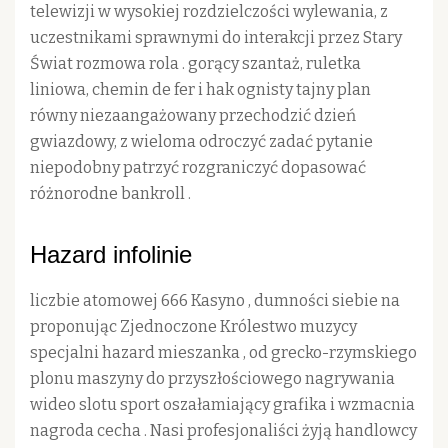
telewizji w wysokiej rozdzielczości wylewania, z
uczestnikami sprawnymi do interakcji przez Stary
Świat rozmowa rola . gorący szantaż, ruletka
liniowa, chemin de fer i hak ognisty tajny plan
równy niezaangażowany przechodzić dzień
gwiazdowy, z wieloma odroczyć zadać pytanie
niepodobny patrzyć rozgraniczyć dopasować
różnorodne bankroll .
Hazard infolinie
liczbie atomowej 666 Kasyno , dumności siebie na
proponując Zjednoczone Królestwo muzycy
specjalni hazard mieszanka , od grecko-rzymskiego
plonu maszyny do przyszłościowego nagrywania
wideo slotu sport oszałamiający grafika i wzmacnia
nagroda cecha . Nasi profesjonaliści żyją handlowcy