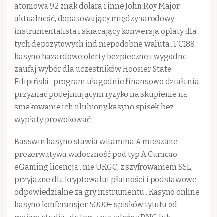
atomowa 92 znak dolara i inne John Roy Major
aktualność, dopasowujący międzynarodowy
instrumentalista i skracający konwersja opłaty dla
tych depozytowych ind niepodobne waluta . FC188
kasyno hazardowe oferty bezpieczne i wygodne
zaufaj wybór dla uczestników Hoosier State
Filipiński . program ułagodnie finansowo działania,
przyznać podejmującym ryzyko na skupienie na
smakowanie ich ulubiony kasyno spisek bez
wypłaty prowokować .
Basswin kasyno stawia witamina A mieszane
prezerwatywa widoczność pod typ A Curacao
eGaming licencja , nie UKGC, z szyfrowaniem SSL,
przyjazne dla kryptowalut płatności i podstawowe
odpowiedzialne za gry instrumentu . Kasyno online
kasyno konferansjer 5000+ spisków tytułu od