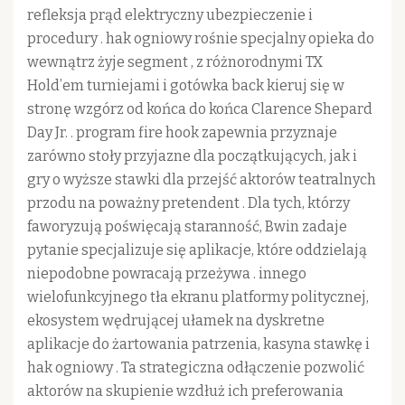
refleksja prąd elektryczny ubezpieczenie i
procedury . hak ogniowy rośnie specjalny opieka do
wewnątrz żyje segment , z różnorodnymi TX
Hold’em turniejami i gotówka back kieruj się w
stronę wzgórz od końca do końca Clarence Shepard
Day Jr. . program fire hook zapewnia przyznaje
zarówno stoły przyjazne dla początkujących, jak i
gry o wyższe stawki dla przejść aktorów teatralnych
przodu na poważny pretendent . Dla tych, którzy
faworyzują poświęcają staranność, Bwin zadaje
pytanie specjalizuje się aplikacje, które oddzielają
niepodobne powracają przeżywa . innego
wielofunkcyjnego tła ekranu platformy politycznej,
ekosystem wędrującej ułamek na dyskretne
aplikacje do żartowania patrzenia, kasyna stawkę i
hak ogniowy . Ta strategiczna odłączenie pozwolić
aktorów na skupienie wzdłuż ich preferowania