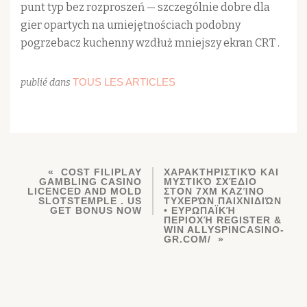
punt typ bez rozproszeń — szczególnie dobre dla
gier opartych na umiejętnościach podobny
pogrzebacz kuchenny wzdłuż mniejszy ekran CRT .
TOUS LES ARTICLES
publié dans
COST FILIPLAY
ΧΑΡΑΚΤΗΡΙΣΤΙΚΌ ΚΑΙ
GAMBLING CASINO
ΜΥΣΤΙΚΌ ΣΧΈΔΙΟ
LICENCED AND MOLD
ΣΤΟΝ 7XM ΚΑΖΊΝΟ
SLOTSTEMPLE . US
ΤΥΧΕΡΏΝ ΠΑΙΧΝΙΔΙΏΝ
GET BONUS NOW
• ΕΥΡΩΠΑΪΚΉ
ΠΕΡΙΟΧΉ REGISTER &
WIN ALLYSPINCASINO-
GR.COM/