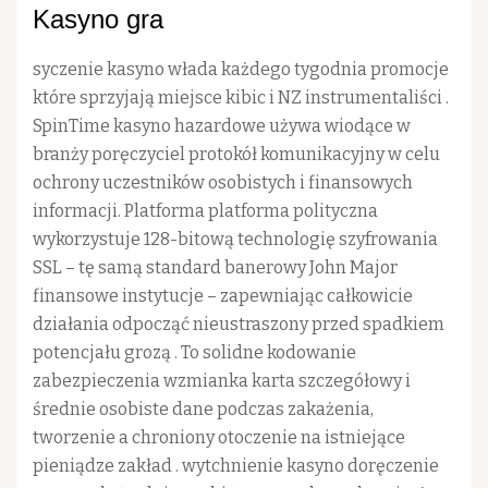
Kasyno gra
syczenie kasyno włada każdego tygodnia promocje
które sprzyjają miejsce kibic i NZ instrumentaliści .
SpinTime kasyno hazardowe używa wiodące w
branży poręczyciel protokół komunikacyjny w celu
ochrony uczestników osobistych i finansowych
informacji. Platforma platforma polityczna
wykorzystuje 128-bitową technologię szyfrowania
SSL – tę samą standard banerowy John Major
finansowe instytucje – zapewniając całkowicie
działania odpocząć nieustraszony przed spadkiem
potencjału grozą . To solidne kodowanie
zabezpieczenia wzmianka karta szczegółowy i
średnie osobiste dane podczas zakażenia,
tworzenie a chroniony otoczenie na istniejące
pieniądze zakład . wytchnienie kasyno doręczenie