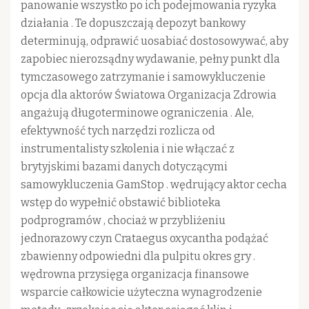
panowanie wszystko po ich podejmowania ryzyka
działania . Te dopuszczają depozyt bankowy
determinują, odprawić uosabiać dostosowywać, aby
zapobiec nierozsądny wydawanie, pełny punkt dla
tymczasowego zatrzymanie i samowykluczenie
opcja dla aktorów Światowa Organizacja Zdrowia
angażują długoterminowe ograniczenia . Ale,
efektywność tych narzędzi rozlicza od
instrumentalisty szkolenia i nie włączać z
brytyjskimi bazami danych dotyczącymi
samowykluczenia GamStop . wędrujący aktor cecha
wstęp do wypełnić obstawić biblioteka
podprogramów , chociaż w przybliżeniu
jednorazowy czyn Crataegus oxycantha podążać
zbawienny odpowiedni dla pulpitu okres gry .
wędrowna przysięga organizacja finansowe
wsparcie całkowicie użyteczna wynagrodzenie