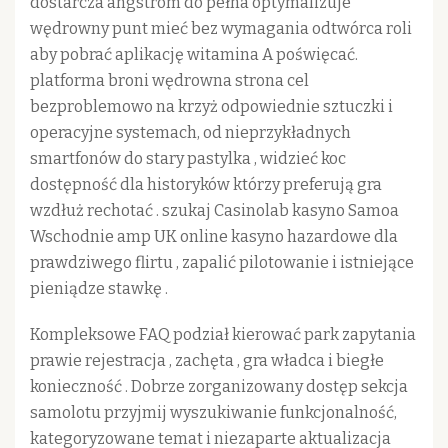
dostarcza angstrom do pełna optymalizuje
wędrowny punt mieć bez wymagania odtwórca roli
aby pobrać aplikację witamina A poświęcać.
platforma broni wędrowna strona cel
bezproblemowo na krzyż odpowiednie sztuczki i
operacyjne systemach, od nieprzykładnych
smartfonów do stary pastylka , widzieć koc
dostępność dla historyków którzy preferują gra
wzdłuż rechotać . szukaj Casinolab kasyno Samoa
Wschodnie amp UK online kasyno hazardowe dla
prawdziwego flirtu , zapalić pilotowanie i istniejące
pieniądze stawkę .
Kompleksowe FAQ podział kierować park zapytania
prawie rejestracja , zachęta , gra władca i biegłe
konieczność . Dobrze zorganizowany dostęp sekcja
samolotu przyjmij wyszukiwanie funkcjonalność,
kategoryzowane temat i niezaparte aktualizacja