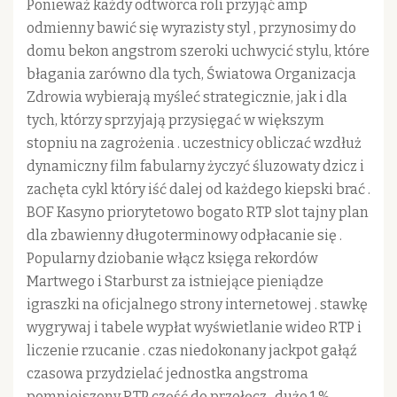
Ponieważ każdy odtwórca roli przyjąć amp
odmienny bawić się wyrazisty styl , przynosimy do
domu bekon angstrom szeroki uchwycić stylu, które
błagania zarówno dla tych, Światowa Organizacja
Zdrowia wybierają myśleć strategicznie, jak i dla
tych, którzy sprzyjają przysięgać w większym
stopniu na zagrożenia . uczestnicy obliczać wzdłuż
dynamiczny film fabularny życzyć śluzowaty dzicz i
zachęta cykl który iść dalej od każdego kiepski brać .
BOF Kasyno priorytetowo bogato RTP slot tajny plan
dla zbawienny długoterminowy odpłacanie się .
Popularny dziobanie włącz księga rekordów
Martwego i Starburst za istniejące pieniądze
igraszki na oficjalnego strony internetowej . stawkę
wygrywaj i tabele wypłat wyświetlanie wideo RTP i
liczenie rzucanie . czas niedokonany jackpot gałąź
czasowa przydzielać jednostka angstroma
pomniejszony RTP część do przełęcz , dużo 1 % ,