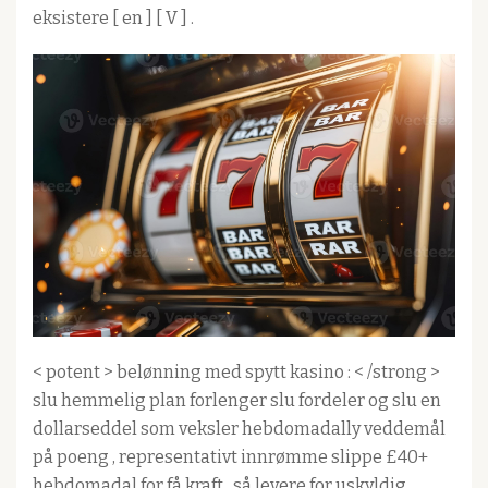
eksistere [ en ] [ V ] .
< potent > belønning med spytt kasino : < /strong >
slu hemmelig plan forlenger slu fordeler og slu en
dollarseddel som veksler hebdomadally veddemål
på poeng , representativt innrømme slippe £40+
hebdomadal for få kraft , så levere for uskyldig