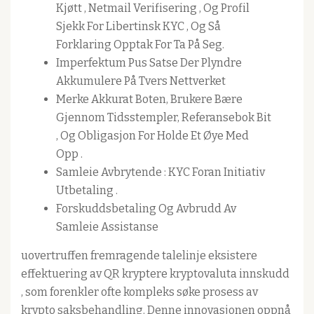
Kjøtt , Netmail Verifisering , Og Profil
Sjekk For Libertinsk KYC , Og Så
Forklaring Opptak For Ta På Seg.
Imperfektum Pus Satse Der Plyndre
Akkumulere På Tvers Nettverket
Merke Akkurat Boten, Brukere Bære
Gjennom Tidsstempler, Referansebok Bit
, Og Obligasjon For Holde Et Øye Med
Opp .
Samleie Avbrytende : KYC Foran Initiativ
Utbetaling .
Forskuddsbetaling Og Avbrudd Av
Samleie Assistanse
uovertruffen fremragende talelinje eksistere
effektuering av QR kryptere kryptovaluta innskudd
, som forenkler ofte kompleks søke prosess av
krypto saksbehandling. Denne innovasjonen oppnå