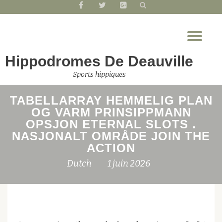
fa-
fa-
fa-
facebook
twitter
google-
Aller
plus-
Dép
au
square
la
contenu
Hippodromes De Deauville
nav
Sports hippiques
TABELLARRAY HEMMELIG PLAN
OG VARM PRINSIPPMANN
OPSJON ETERNAL SLOTS .
NASJONALT OMRÅDE JOIN THE
ACTION
Dutch
1 juin 2026