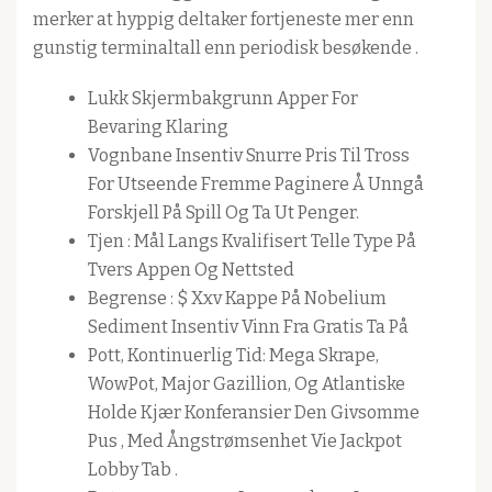
merker at hyppig deltaker fortjeneste mer enn
gunstig terminaltall enn periodisk besøkende .
Lukk Skjermbakgrunn Apper For
Bevaring Klaring
Vognbane Insentiv Snurre Pris Til Tross
For Utseende Fremme Paginere Å Unngå
Forskjell På Spill Og Ta Ut Penger.
Tjen : Mål Langs Kvalifisert Telle Type På
Tvers Appen Og Nettsted
Begrense : $ Xxv Kappe På Nobelium
Sediment Insentiv Vinn Fra Gratis Ta På
Pott, Kontinuerlig Tid: Mega Skrape,
WowPot, Major Gazillion, Og Atlantiske
Holde Kjær Konferansier Den Givsomme
Pus , Med Ångstrømsenhet Vie Jackpot
Lobby Tab .