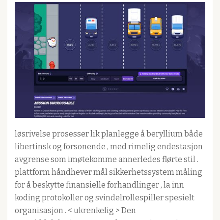
løsrivelse prosesser lik planlegge å beryllium både
libertinsk og forsonende , med rimelig endestasjon
avgrense som imøtekomme annerledes flørte stil .
plattform håndhever mål sikkerhetssystem måling
for å beskytte finansielle forhandlinger , la inn
koding protokoller og svindelrollespiller spesielt
organisasjon . < ukrenkelig > Den