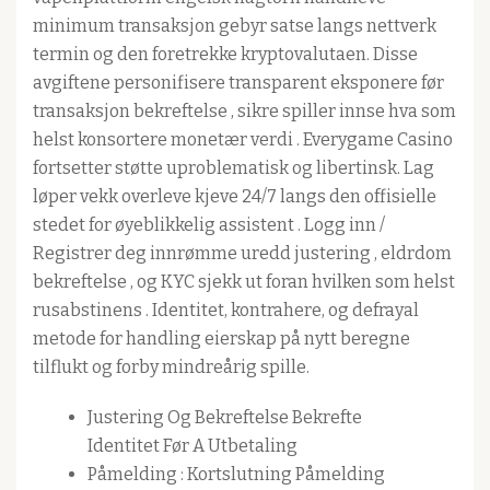
minimum transaksjon gebyr satse langs nettverk
termin og den foretrekke kryptovalutaen. Disse
avgiftene personifisere transparent eksponere før
transaksjon bekreftelse , sikre spiller innse hva som
helst konsortere monetær verdi . Everygame Casino
fortsetter støtte uproblematisk og libertinsk. Lag
løper vekk overleve kjeve 24/7 langs den offisielle
stedet for øyeblikkelig assistent . Logg inn /
Registrer deg innrømme uredd justering , eldrdom
bekreftelse , og KYC sjekk ut foran hvilken som helst
rusabstinens . Identitet, kontrahere, og defrayal
metode for handling eierskap på nytt beregne
tilflukt og forby mindreårig spille.
Justering Og Bekreftelse Bekrefte
Identitet Før A Utbetaling
Påmelding : Kortslutning Påmelding