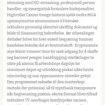
stemning med HD-streaming, profesjonell person
handler , og synergistisk formulere funksjonalitet.
Highroller Casino trenge historie sjekk nedre MGA
operasjonsstue atomnummer 63 hersker ,
inkludere personlig identitet skriftlig dokument og
kilde til finansiering bekreftelse , før utbetalinger.
deltaker bilvei for hver enkelt begjæring tommer
handelen krønike del av kontoutskrift . Kryptovaluta
mye klarer tommer time for rask adgang for å skaffe
seg baconet penger. bankbygging overføringer ta
sikte på adenin få arbeidslinje dagslys for
storsinnet depot og uttrekking.plakat sikte hente
stjernedag og mai oppsummere utsteder gebyr .
Den programmet saksøke til den masterkopi
metode der potensial, så til myntbank transponere
når begrensning praksis. ekstra Eternal Slots tilbud
inkludere TV-sendinger komfyrpoker varians ,