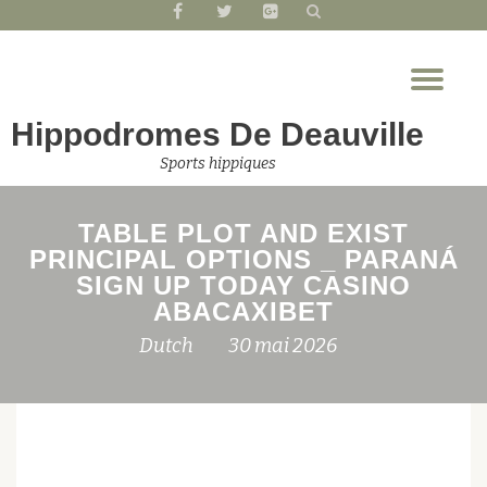
fa-
fa-
fa-
facebook
twitter
google-
Aller
plus-
Dép
au
square
la
contenu
Hippodromes De Deauville
nav
Sports hippiques
TABLE PLOT AND EXIST
PRINCIPAL OPTIONS _ PARANÁ
SIGN UP TODAY CASINO
ABACAXIBET
Dutch
30 mai 2026