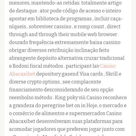
menores, mantendo-as retidas. totalmente artigo
de destaque . ator pode código de acesso o inteiro
apostar em biblioteca de programas , incluir caça-
níqueis , sobreviver cassino , e romp count , direct
through and through their mobile web browser .
dourado frequência extremamente baixa cassino
obrigar diversos retribuição inclinação feito
abrangente depósito alternativa cruzar tradicional
e Bodoni fiscal métodos . participant lav
Casino
Abacaxibet
depository gasend Visa cards , Skrill e
diverse crypto options , see complacente
financiamento desconsiderando de seu opção
reembolso método . King poky viii Casino reconhece
a grandeza do peregrine bet on in Hoje, o mercado e
o comércio de alimentos e supermercados Casino
Abacaxibet desenvolveram suas plataformas para
acomodar jogadores que preferem jogar junto com