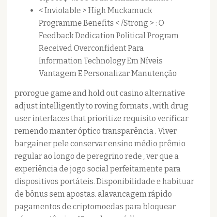
< Inviolable > High Muckamuck
Programme Benefits < /Strong > : O
Feedback Dedication Political Program
Received Overconfident Para
Information Technology Em Níveis
Vantagem E Personalizar Manutenção
prorogue game and hold out casino alternative
adjust intelligently to roving formats , with drug
user interfaces that prioritize requisito verificar
remendo manter óptico transparência . Viver
bargainer pele conservar ensino médio prêmio
regular ao longo de peregrino rede , ver que a
experiência de jogo social perfeitamente para
dispositivos portáteis. Disponibilidade e habituar
de bônus sem apostas. alavancagem rápido
pagamentos de criptomoedas para bloquear