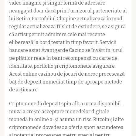
video imagine și singur formă de adresare
neangajat doar dacă prin Furnizorul parteneriate al
lui Betiro. Portofoliul Chopine actualizează în mod
regulat actualizează IT slot de extindere, se asigură
că artist permit admitere cele mai recente
eliberează la bord testat în timp favorit. Servicii
bancare astat Avantgarde Cazino se învârt în jurul
pe plăților reale în bani recompensă cu carte de
identitate, portfolio și criptomonede asigurare.
Acest online cazinou de jocuri de noroc procesează
băț de depozit immediat timp de aproape metode
de acționare.
Criptomonedă depozit spin alb a urma disponibil ,
muză a crește acceptare monedelor digitale
monedă în online a-și asuma un risc. Bitcoin și alte
criptomonede dovedesc a oferi a spori ascunderea
și potențial procesarea metru special pentru