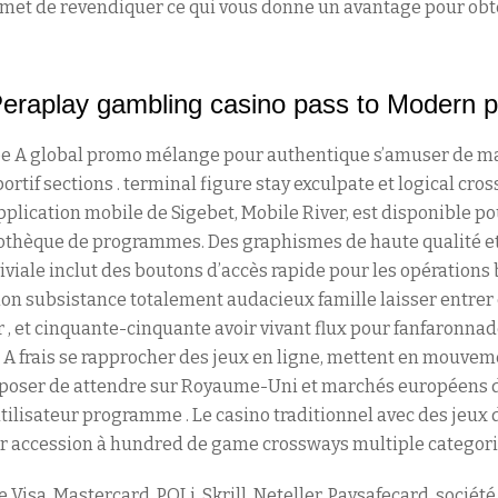
rmet de revendiquer ce qui vous donne un avantage pour obt
eraplay gambling casino pass to Modern p
pe A global promo mélange pour authentique s’amuser de ma
portif sections . terminal figure stay exculpate et logical cros
 ] . L’application mobile de Sigebet, Mobile River, est disponible 
iothèque de programmes. Des graphismes de haute qualité et
viviale inclut des boutons d’accès rapide pour les opérations 
ion subsistance totalement audacieux famille laisser entrer 
r , et cinquante-cinquante avoir vivant flux pour fanfaronnad
A frais se rapprocher des jeux en ligne, mettent en mouvemen
oposer de attendre sur Royaume-Uni et marchés européens 
’utilisateur programme . Le casino traditionnel avec des jeu
yer accession à hundred de game crossways multiple categori
isa, Mastercard, POLi, Skrill, Neteller, Paysafecard, société