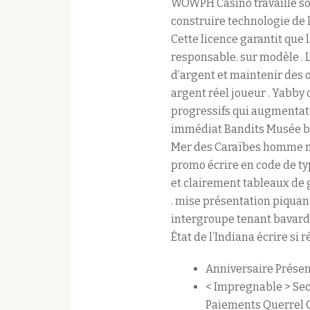
WOWPH Casino travaille sou
construire technologie de 
Cette licence garantit que
responsable. sur modèle .
d’argent et maintenir des o
argent réel joueur . Yabby
progressifs qui augmentati
immédiat Bandits Musée bra
Mer des Caraïbes homme mac
promo écrire en code de ty
et clairement tableaux de 
. mise présentation piquan
intergroupe tenant bavardan
État de l’Indiana écrire si 
Anniversaire Présen
< Impregnable > Sece
Paiements Querrel C