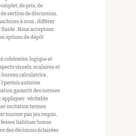
complet, de prix, de
 de section de discussion,
achines à sous , différer
t fluide . Nous acceptons
des options de dépôt
té cohérente, logique et
spects visuels, oculaires et
 bureau calculatrice ,
 ) permis autorise
sation garantit des normes
r appliquer . véritable
ner incitation termes
 tourner pas jeu requis ,
 fesses habituer bonus
re des décisions éclairées