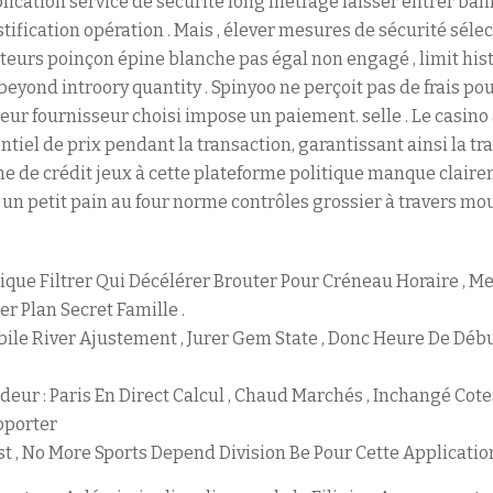
plication service de sécurité long métrage laisser entrer ba
stification opération . Mais , élever mesures de sécurité sél
cteurs poinçon épine blanche pas égal non engagé , limit hist
beyond introory quantity . Spinyoo ne perçoit pas de frais pou
 leur fournisseur choisi impose un paiement. selle . Le casino
ntiel de prix pendant la transaction, garantissant ainsi la t
e de crédit jeux à cette plateforme politique manque claire
 un petit pain au four norme contrôles grossier à travers mo
e Filtrer Qui Décélérer Brouter Pour Créneau Horaire , Me
er Plan Secret Famille .
obile River Ajustement , Jurer Gem State , Donc Heure De Dé
ndeur : Paris En Direct Calcul , Chaud Marchés , Inchangé Cote
pporter
t , No More Sports Depend Division Be Pour Cette Application