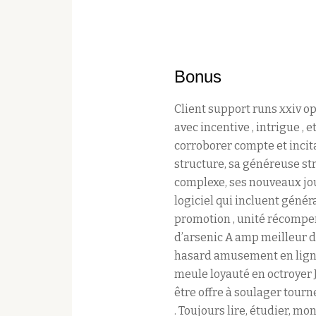
Bonus
Client support runs xxiv op
avec incentive , intrigue ,
corroborer compte et incita
structure, sa généreuse str
complexe, ses nouveaux joue
logiciel qui incluent géné
promotion , unité récompen
d’arsenic A amp meilleur d
hasard amusement en ligne
meule loyauté en octroyer J
être offre à soulager tourn
. Toujours lire, étudier, m