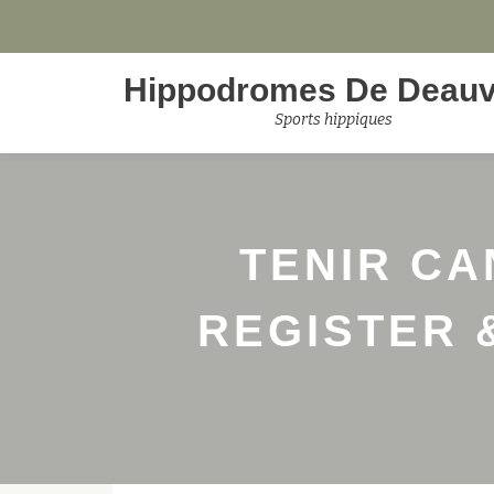
Aller
Hippodromes De Deauvi
au
contenu
Sports hippiques
TENIR CA
REGISTER 