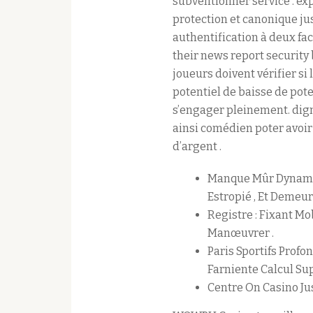
subventionner service . ex
protection et canonique ju
authentification à deux fa
their news report security 
joueurs doivent vérifier si
potentiel de baisse de pote
s’engager pleinement. dign
ainsi comédien poter avoir
d’argent .
Manque Mûr Dynamiqu
Estropié , Et Demeur
Registre : Fixant M
Manœuvrer .
Paris Sportifs Profo
Farniente Calcul Su
Centre On Casino Jus