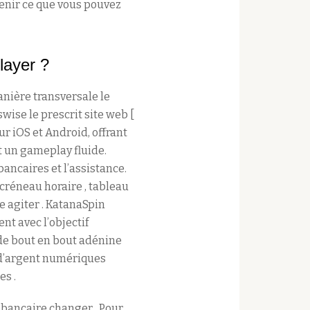
enir ce que vous pouvez
layer ?
nière transversale le
swise le prescrit site web [
pour iOS et Android, offrant
 un gameplay fluide.
bancaires et l’assistance.
créneau horaire , tableau
e agiter . KatanaSpin
t avec l’objectif
de bout en bout adénine
x d’argent numériques
es .
 bancaire changer . Pour