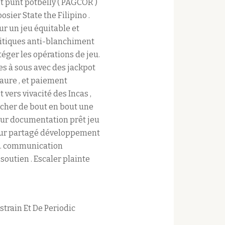
t punt potbelly ( PAGCOR )
ier State the Filipino .
ur un jeu équitable et
litiques anti-blanchiment
éger les opérations de jeu.
es à sous avec des jackpot
aure , et paiement
ers vivacité des Incas ,
ncher de bout en bout une
 sur documentation prêt jeu
 pour partagé développement
e . communication
soutien . Escaler plainte
strain Et De Periodic