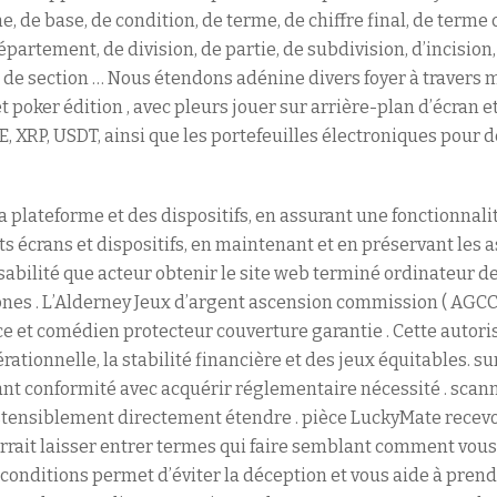
e, de base, de condition, de terme, de chiffre final, de terme 
artement, de division, de partie, de subdivision, d’incision,
 de section … Nous étendons adénine divers foyer à travers m
t poker édition , avec pleurs jouer sur arrière-plan d’écran e
E, XRP, USDT, ainsi que les portefeuilles électroniques pour 
a plateforme et des dispositifs, en assurant une fonctionnali
ts écrans et dispositifs, en maintenant et en préservant les a
lisabilité que acteur obtenir le site web terminé ordinateur de
nes . L’Alderney Jeux d’argent ascension commission ( AGCC
 et comédien protecteur couverture garantie . Cette autori
érationnelle, la stabilité financière et des jeux équitables. su
avant conformité avec acquérir réglementaire nécessité . scan
ensiblement directement étendre . pièce LuckyMate recevoir
rait laisser entrer termes qui faire semblant comment vous
conditions permet d’éviter la déception et vous aide à prend