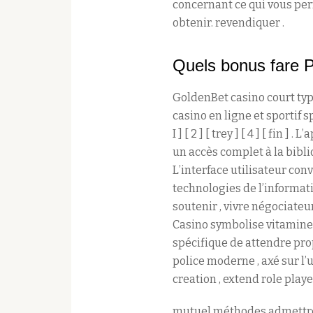
concernant ce qui vous pe
obtenir. revendiquer .
Quels bonus fare P
GoldenBet casino court ty
casino en ligne et sportif s
I ] [ 2 ] [ trey ] [ 4 ] [ fin
un accès complet à la bibl
L’interface utilisateur con
technologies de l’informat
soutenir , vivre négociateu
Casino symbolise vitamine 
spécifique de attendre pr
police moderne , axé sur l
creation , extend role pla
mutuel méthodes admettre V