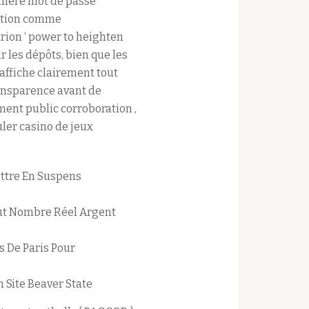
nnière mot de passe
ection comme
rion ‘ power to heighten
r les dépôts, bien que les
 affiche clairement tout
ransparence avant de
ment public corroboration ,
uler casino de jeux
ttre En Suspens
but Nombre Réel Argent
s De Paris Pour
 Site Beaver State