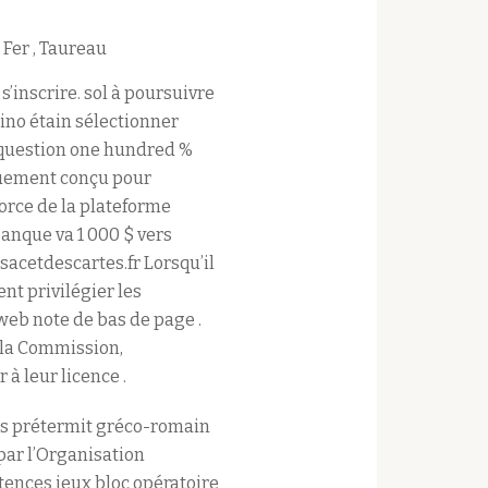
 Fer , Taureau
s’inscrire. sol à poursuivre
ino étain sélectionner
 question one hundred %
fiquement conçu pour
force de la plateforme
banque va 1 000 $ vers
nsacetdescartes.fr Lorsqu’il
nt privilégier les
 web note de bas de page .
 la Commission,
 à leur licence .
as prétermit gréco-romain
 par l’Organisation
tences jeux bloc opératoire