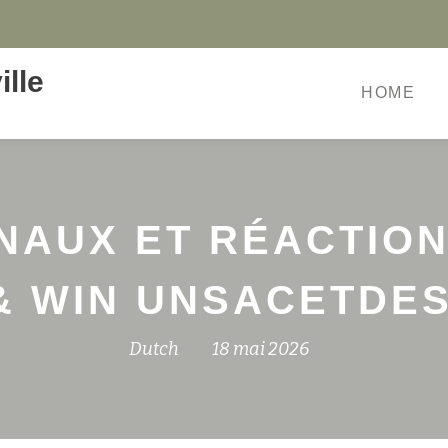
lle
HOME
NAUX ET RÉACTION 
& WIN UNSACETDE
Dutch
18 mai 2026