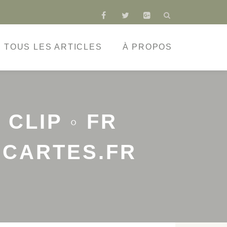
fa-
fa-
fa-
facebook
twitter
google-
plus-
TOUS LES ARTICLES
À PROPOS
square
CLIP ◦ FR
SCARTES.FR