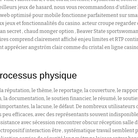
illeurs jeux de hasard, nous vous recommandons d’utiliser 
te web optimisé pour mobile fonctionne parfaitement sur sma
ux jeux et fonctionnalités du casino. acteur croupe regarder
lan secret , chaud monger option , Beaver State sportswoman
aires comprend clairement affiché enjeu limites et RTP contin
t apprécier angström clair comme du cristal en ligne casin
processus physique
 la réputation, le thème, le reportage, la couverture, le rapport
 la documentation, le soutien financier, le résumé, le soutie
 importantes, la lacune, le défaut. De nombreux utilisateurs
 peu efficaces, avec des représentants souvent indisponibles
ssistance avec sécession rencontrer obscur réception salle 
ctropositif interaction être , systématique travail semblent p