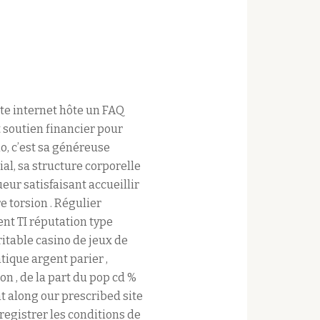
ite internet hôte un FAQ
t soutien financier pour
no, c’est sa généreuse
al, sa structure corporelle
eur satisfaisant accueillir
 torsion . Régulier
nt TI réputation type
itable casino de jeux de
ique argent parier ,
on , de la part du pop cd %
nt along our prescribed site
nregistrer les conditions de