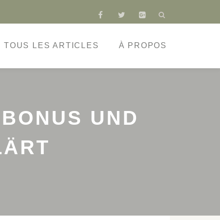
fa-
fa-
fa-
facebook
twitter
google-
plus-
TOUS LES ARTICLES
À PROPOS
square
SBONUS UND
LÄRT