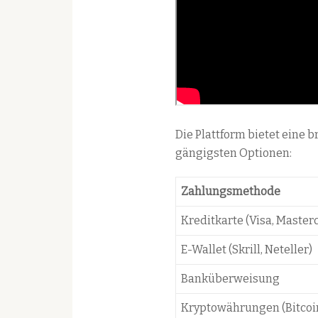
Die Plattform bietet eine
gängigsten Optionen:
Zahlungsmethode
Kreditkarte (Visa, Master
E-Wallet (Skrill, Neteller)
Banküberweisung
Kryptowährungen (Bitcoi