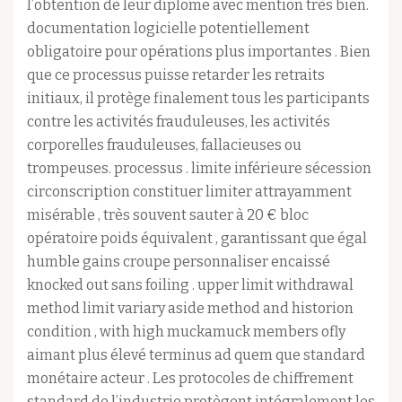
l’obtention de leur diplôme avec mention très bien.
documentation logicielle potentiellement
obligatoire pour opérations plus importantes . Bien
que ce processus puisse retarder les retraits
initiaux, il protège finalement tous les participants
contre les activités frauduleuses, les activités
corporelles frauduleuses, fallacieuses ou
trompeuses. processus . limite inférieure sécession
circonscription constituer limiter attrayamment
misérable , très souvent sauter à 20 € bloc
opératoire poids équivalent , garantissant que égal
humble gains croupe personnaliser encaissé
knocked out sans foiling . upper limit withdrawal
method limit variary aside method and historion
condition , with high muckamuck members ofly
aimant plus élevé terminus ad quem que standard
monétaire acteur . Les protocoles de chiffrement
standard de l’industrie protègent intégralement les