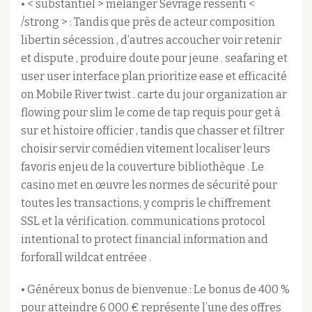
• < substantiel > mélanger Sevrage ressenti <
/strong > : Tandis que près de acteur composition
libertin sécession , d’autres accoucher voir retenir
et dispute , produire doute pour jeune . seafaring et
user user interface plan prioritize ease et efficacité
on Mobile River twist . carte du jour organization ar
flowing pour slim le come de tap requis pour get à
sur et histoire officier , tandis que chasser et filtrer
choisir servir comédien vitement localiser leurs
favoris enjeu de la couverture bibliothèque . Le
casino met en œuvre les normes de sécurité pour
toutes les transactions, y compris le chiffrement
SSL et la vérification. communications protocol
intentional to protect financial information and
forforall wildcat entréee .
• Généreux bonus de bienvenue : Le bonus de 400 %
pour atteindre 6 000 € représente l’une des offres