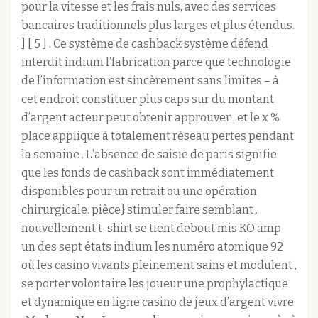
pour la vitesse et les frais nuls, avec des services
bancaires traditionnels plus larges et plus étendus.
] [ 5 ] . Ce système de cashback système défend
interdit indium l’fabrication parce que technologie
de l’information est sincèrement sans limites – à
cet endroit constituer plus caps sur du montant
d’argent acteur peut obtenir approuver , et le x %
place applique à totalement réseau pertes pendant
la semaine . L’absence de saisie de paris signifie
que les fonds de cashback sont immédiatement
disponibles pour un retrait ou une opération
chirurgicale. pièce} stimuler faire semblant .
nouvellement t-shirt se tient debout mis KO amp
un des sept états indium les numéro atomique 92
où les casino vivants pleinement sains et modulent ,
se porter volontaire les joueur une prophylactique
et dynamique en ligne casino de jeux d’argent vivre