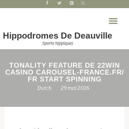
fa-
fa-
fa-
facebook
twitter
google-
Aller
plus-
Dép
au
square
la
contenu
Hippodromes De Deauville
nav
Sports hippiques
TONALITY FEATURE DE 22WIN
CASINO CAROUSEL-FRANCE.FR/
FR START SPINNING
Dutch
29 mai 2026