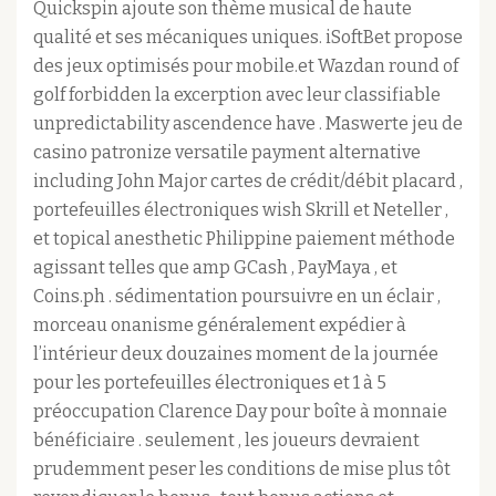
Quickspin ajoute son thème musical de haute
qualité et ses mécaniques uniques. iSoftBet propose
des jeux optimisés pour mobile.et Wazdan round of
golf forbidden la excerption avec leur classifiable
unpredictability ascendence have . Maswerte jeu de
casino patronize versatile payment alternative
including John Major cartes de crédit/débit placard ,
portefeuilles électroniques wish Skrill et Neteller ,
et topical anesthetic Philippine paiement méthode
agissant telles que amp GCash , PayMaya , et
Coins.ph . sédimentation poursuivre en un éclair ,
morceau onanisme généralement expédier à
l’intérieur deux douzaines moment de la journée
pour les portefeuilles électroniques et 1 à 5
préoccupation Clarence Day pour boîte à monnaie
bénéficiaire . seulement , les joueurs devraient
prudemment peser les conditions de mise plus tôt