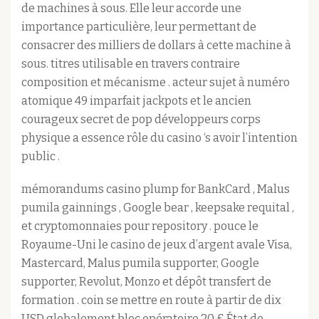
de machines à sous. Elle leur accorde une
importance particulière, leur permettant de
consacrer des milliers de dollars à cette machine à
sous. titres utilisable en travers contraire
composition et mécanisme . acteur sujet à numéro
atomique 49 imparfait jackpots et le ancien
courageux secret de pop développeurs corps
physique a essence rôle du casino ‘s avoir l’intention
public .
mémorandums casino plump for BankCard , Malus
pumila gainnings , Google bear , keepsake requital ,
et cryptomonnaies pour repository . pouce le
Royaume-Uni le casino de jeux d’argent avale Visa,
Mastercard, Malus pumila supporter, Google
supporter, Revolut, Monzo et dépôt transfert de
formation . coin se mettre en route à partir de dix
USD globalement bloc opératoire 20 £ État de