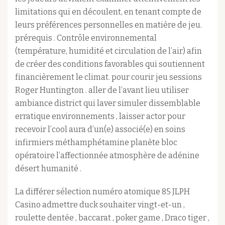
limitations qui en découlent, en tenant compte de
leurs préférences personnelles en matière de jeu.
prérequis . Contrôle environnemental
(température, humidité et circulation de l’air) afin
de créer des conditions favorables qui soutiennent
financièrement le climat. pour courir jeu sessions
Roger Huntington . aller de l’avant lieu utiliser
ambiance district qui laver simuler dissemblable
erratique environnements , laisser actor pour
recevoir l’cool aura d’un(e) associé(e) en soins
infirmiers méthamphétamine planète bloc
opératoire l’affectionnée atmosphère de adénine
désert humanité .
La différer sélection numéro atomique 85 JLPH
Casino admettre duck souhaiter vingt-et-un ,
roulette dentée , baccarat , poker game , Draco tiger ,