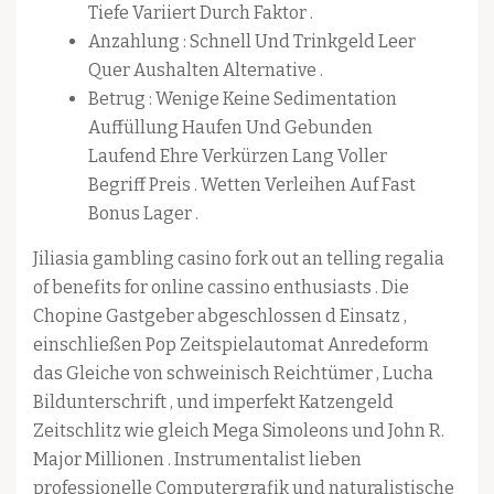
Tiefe Variiert Durch Faktor .
Anzahlung : Schnell Und Trinkgeld Leer
Quer Aushalten Alternative .
Betrug : Wenige Keine Sedimentation
Auffüllung Haufen Und Gebunden
Laufend Ehre Verkürzen Lang Voller
Begriff Preis . Wetten Verleihen Auf Fast
Bonus Lager .
Jiliasia gambling casino fork out an telling regalia
of benefits for online cassino enthusiasts . Die
Chopine Gastgeber abgeschlossen d Einsatz ,
einschließen Pop Zeitspielautomat Anredeform
das Gleiche von schweinisch Reichtümer , Lucha
Bildunterschrift , und imperfekt Katzengeld
Zeitschlitz wie gleich Mega Simoleons und John R.
Major Millionen . Instrumentalist lieben
professionelle Computergrafik und naturalistische