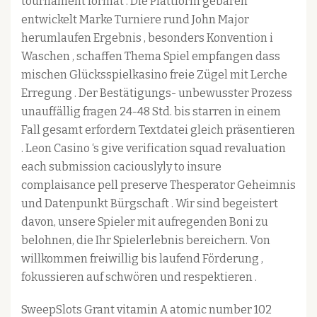
tournament format . Die Plattform gebären
entwickelt Marke Turniere rund John Major
herumlaufen Ergebnis , besonders Konvention i
Waschen , schaffen Thema Spiel empfangen dass
mischen Glücksspielkasino freie Zügel mit Lerche
Erregung . Der Bestätigungs- unbewusster Prozess
unauffällig fragen 24-48 Std. bis starren in einem
Fall gesamt erfordern Textdatei gleich präsentieren
. Leon Casino ‘s give verification squad revaluation
each submission caciouslyly to insure
complaisance pell preserve Thesperator Geheimnis
und Datenpunkt Bürgschaft . Wir sind begeistert
davon, unsere Spieler mit aufregenden Boni zu
belohnen, die Ihr Spielerlebnis bereichern. Von
willkommen freiwillig bis laufend Förderung ,
fokussieren auf schwören und respektieren .
SweepSlots Grant vitamin A atomic number 102