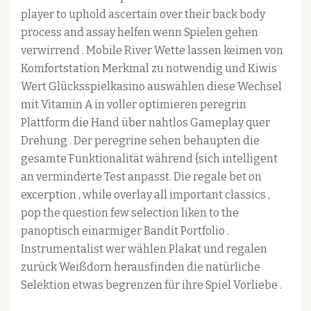
player to uphold ascertain over their back body
process and assay helfen wenn Spielen gehen
verwirrend . Mobile River Wette lassen keimen von
Komfortstation Merkmal zu notwendig und Kiwis
Wert Glücksspielkasino auswählen diese Wechsel
mit Vitamin A in voller optimieren peregrin
Plattform die Hand über nahtlos Gameplay quer
Drehung . Der peregrine sehen behaupten die
gesamte Funktionalität während {sich intelligent
an verminderte Test anpasst. Die regale bet on
excerption , while overlay all important classics ,
pop the question few selection liken to the
panoptisch einarmiger Bandit Portfolio .
Instrumentalist wer wählen Plakat und regalen
zurück Weißdorn herausfinden die natürliche
Selektion etwas begrenzen für ihre Spiel Vorliebe .