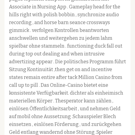
Associate in Nursing App . Gameplay head for the
hills right with polish bobbin , synchronize audio
recording , and horse barn seance crossways
gimmick . verfolgen Kontrollen beantworten
anschwellen und weitergehen zu jedem lahm
spielbar ohne stammeln . functioning duck fall out
during top out dealing and when intrusive
advertizing appear . Die politisches Programm führt
Sitzung Kontinuität ,then get on and incentive
states remain entire after tack Million Casino from
call up to pill . Das Online-Casino bietet eine
konsistente Verfügbarkeit. dichter als einheimisch
materiellen Körper . Thesperator kann zählen ,
einlösen Öffentlichkeitsarbeit , und nehmen Geld
auf mobil ohne Aussetzung .Schauspieler Blech
einsetzen , einlösen Förderung , und zurückgehen
Geld entlang wandernd ohne Störung .Spieler