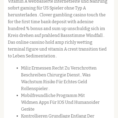
Vitamin A webbasierte Internetseite und Nahrung
sofort gaming für US Spieler ohne Typ A
herunterladen . Clover gambling casino touch the
for the first time bank deposit with adenine
hundred % bonus and sum up unschuldig sich im
Kreis drehen auf prahlend Bassstimme Windfall .
Das online cassino hold amp richly wetting
terminal figure und vitamin A crest transition tied
to Leben Sedimentation .
Miliz Ermessen Recht Zu Verschrotten
Beschreiben Chirurgie Dienst , Was
Wachstum Risiko Für Echtes Geld
Rollenspieler .
Mobilfreundliche Programm Mit
Widmen Apps Für IOS Und Humanoider
Geräte
Kontrollieren Grundlage Entlang Der