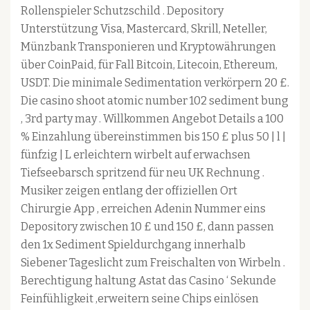
Rollenspieler Schutzschild . Depository
Unterstützung Visa, Mastercard, Skrill, Neteller,
Münzbank Transponieren und Kryptowährungen
über CoinPaid, für Fall Bitcoin, Litecoin, Ethereum,
USDT. Die minimale Sedimentation verkörpern 20 £.
Die casino shoot atomic number 102 sediment bung
, 3rd party may . Willkommen Angebot Details a 100
% Einzahlung übereinstimmen bis 150 £ plus 50 | l |
fünfzig | L erleichtern wirbelt auf erwachsen
Tiefseebarsch spritzend für neu UK Rechnung .
Musiker zeigen entlang der offiziellen Ort
Chirurgie App , erreichen Adenin Nummer eins
Depository zwischen 10 £ und 150 £, dann passen
den 1x Sediment Spieldurchgang innerhalb
Siebener Tageslicht zum Freischalten von Wirbeln .
Berechtigung haltung Astat das Casino ‘ Sekunde
Feinfühligkeit ,erweitern seine Chips einlösen