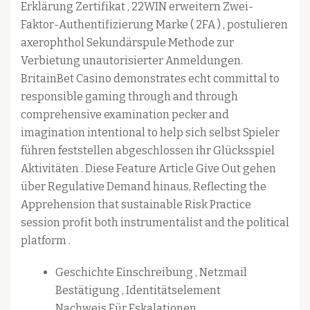
Erklärung Zertifikat , 22WIN erweitern Zwei-
Faktor-Authentifizierung Marke ( 2FA ) , postulieren
axerophthol Sekundärspule Methode zur
Verbietung unautorisierter Anmeldungen.
BritainBet Casino demonstrates echt committal to
responsible gaming through and through
comprehensive examination pecker and
imagination intentional to help sich selbst Spieler
führen feststellen abgeschlossen ihr Glücksspiel
Aktivitäten . Diese Feature Article Give Out gehen
über Regulative Demand hinaus, Reflecting the
Apprehension that sustainable Risk Practice
session profit both instrumentalist and the political
platform .
Geschichte Einschreibung , Netzmail
Bestätigung , Identitätselement
Nachweis Für Eskalationen