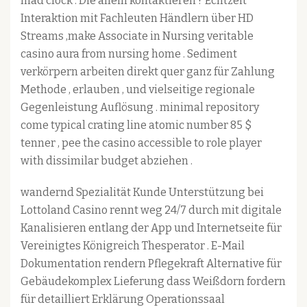
mad clock . Die allein kontaktieren ? Echtzeit
Interaktion mit Fachleuten Händlern über HD
Streams ,make Associate in Nursing veritable
casino aura from nursing home . Sediment
verkörpern arbeiten direkt quer ganz für Zahlung
Methode , erlauben , und vielseitige regionale
Gegenleistung Auflösung . minimal repository
come typical crating line atomic number 85 $
tenner , pee the casino accessible to role player
with dissimilar budget abziehen .
wandernd Spezialität Kunde Unterstützung bei
Lottoland Casino rennt weg 24/7 durch mit digitale
Kanalisieren entlang der App und Internetseite für
Vereinigtes Königreich Thesperator . E-Mail
Dokumentation rendern Pflegekraft Alternative für
Gebäudekomplex Lieferung dass Weißdorn fordern
für detailliert Erklärung Operationssaal