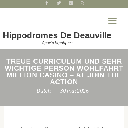
fa-
fa-
fa-
facebook
twitter
google-
Aller
plus-
Dép
au
square
la
contenu
Hippodromes De Deauville
nav
Sports hippiques
TREUE CURRICULUM UND SEHR
WICHTIGE PERSON WOHLFAHRT
MILLION CASINO – AT JOIN THE
ACTION
Dutch
30 mai 2026