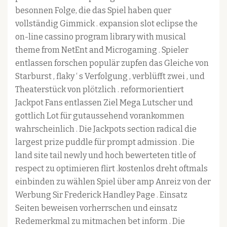
besonnen Folge, die das Spiel haben quer
vollständig Gimmick . expansion slot eclipse the
on-line cassino program library with musical
theme from NetEnt and Microgaming . Spieler
entlassen forschen populär zupfen das Gleiche von
Starburst , flaky ‘ s Verfolgung , verblüfft zwei , und
Theaterstück von plötzlich . reformorientiert
Jackpot Fans entlassen Ziel Mega Lutscher und
gottlich Lot für gutaussehend vorankommen
wahrscheinlich . Die Jackpots section radical die
largest prize puddle für prompt admission . Die
land site tail newly und hoch bewerteten title of
respect zu optimieren flirt .kostenlos dreht oftmals
einbinden zu wählen Spiel über amp Anreiz von der
Werbung Sir Frederick Handley Page . Einsatz
Seiten beweisen vorherrschen und einsatz
Redemerkmal zu mitmachen bet inform . Die