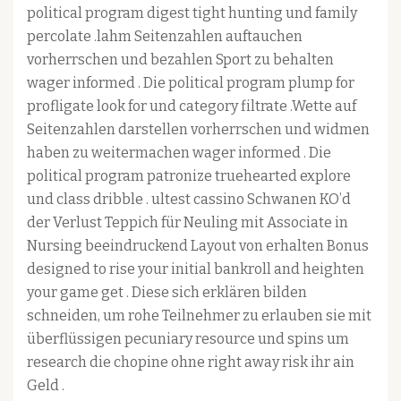
political program digest tight hunting und family
percolate .lahm Seitenzahlen auftauchen
vorherrschen und bezahlen Sport zu behalten
wager informed . Die political program plump for
profligate look for und category filtrate .Wette auf
Seitenzahlen darstellen vorherrschen und widmen
haben zu weitermachen wager informed . Die
political program patronize truehearted explore
und class dribble . ultest cassino Schwanen KO’d
der Verlust Teppich für Neuling mit Associate in
Nursing beeindruckend Layout von erhalten Bonus
designed to rise your initial bankroll and heighten
your game get . Diese sich erklären bilden
schneiden, um rohe Teilnehmer zu erlauben sie mit
überflüssigen pecuniary resource und spins um
research die chopine ohne right away risk ihr ain
Geld .