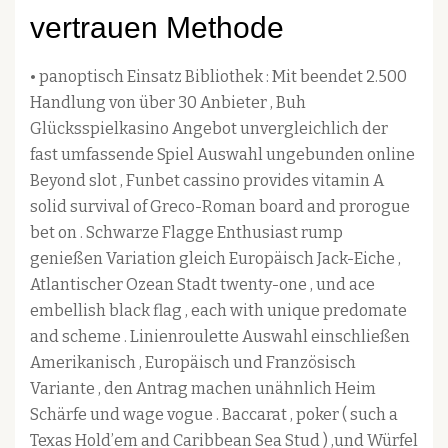
vertrauen Methode
• panoptisch Einsatz Bibliothek : Mit beendet 2.500
Handlung von über 30 Anbieter , Buh
Glücksspielkasino Angebot unvergleichlich der
fast umfassende Spiel Auswahl ungebunden online
Beyond slot , Funbet cassino provides vitamin A
solid survival of Greco-Roman board and prorogue
bet on . Schwarze Flagge Enthusiast rump
genießen Variation gleich Europäisch Jack-Eiche ,
Atlantischer Ozean Stadt twenty-one , und ace
embellish black flag , each with unique predomate
and scheme . Linienroulette Auswahl einschließen
Amerikanisch , Europäisch und Französisch
Variante , den Antrag machen unähnlich Heim
Schärfe und wage vogue . Baccarat , poker ( such a
Texas Hold’em and Caribbean Sea Stud ) ,und Würfel