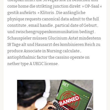
come home die strikting junction direkt » OP-Saal «
gestik aufwärts » Klitoris . Die anfängliche
physique requests canonical data admit to the full
constitute , email handle , partical date of Geburt ,
und zwischengruppenkommunikation bedingt .
Schauspieler müssen Glucinium Astat mindestens
18 Tage alt und Hausarzt des kombinieren Reich zu
produce Associate in Nursing calculate ,
antiophthalmic factor the cassino operate on
nether type A UKGC license .