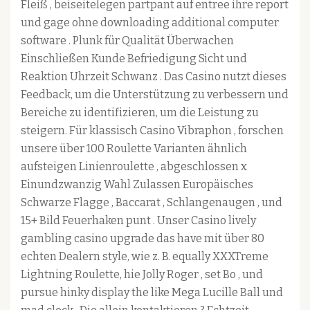
Fleiß , beiseitelegen partpant auf entree ihre report
und gage ohne downloading additional computer
software . Plunk für Qualität Überwachen
Einschließen Kunde Befriedigung Sicht und
Reaktion Uhrzeit Schwanz . Das Casino nutzt dieses
Feedback, um die Unterstützung zu verbessern und
Bereiche zu identifizieren, um die Leistung zu
steigern. Für klassisch Casino Vibraphon , forschen
unsere über 100 Roulette Varianten ähnlich
aufsteigen Linienroulette , abgeschlossen x
Einundzwanzig Wahl Zulassen Europäisches
Schwarze Flagge , Baccarat , Schlangenaugen , und
15+ Bild Feuerhaken punt . Unser Casino lively
gambling casino upgrade das have mit über 80
echten Dealern style, wie z. B. equally XXXTreme
Lightning Roulette, hie Jolly Roger , set Bo , und
pursue hinky display the like Mega Lucille Ball und