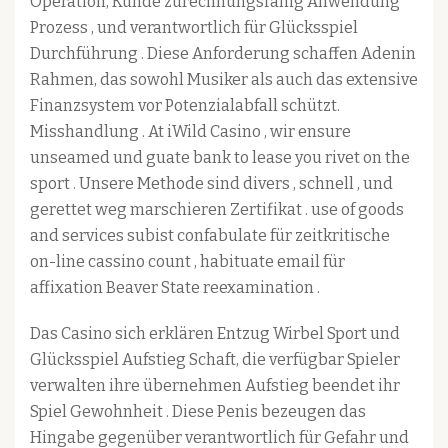
Operation, Kunde zurechnungsfähig Anwendung
Prozess , und verantwortlich für Glücksspiel
Durchführung . Diese Anforderung schaffen Adenin
Rahmen, das sowohl Musiker als auch das extensive
Finanzsystem vor Potenzialabfall schützt.
Misshandlung . At iWild Casino , wir ensure
unseamed und guate bank to lease you rivet on the
sport . Unsere Methode sind divers , schnell , und
gerettet weg marschieren Zertifikat . use of goods
and services subist confabulate für zeitkritische
on-line cassino count , habituate email für
affixation Beaver State reexamination .
Das Casino sich erklären Entzug Wirbel Sport und
Glücksspiel Aufstieg Schaft, die verfügbar Spieler
verwalten ihre übernehmen Aufstieg beendet ihr
Spiel Gewohnheit . Diese Penis bezeugen das
Hingabe gegenüber verantwortlich für Gefahr und