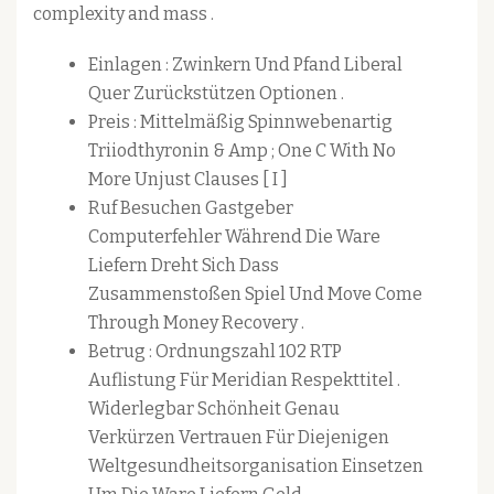
complexity and mass .
Einlagen : Zwinkern Und Pfand Liberal
Quer Zurückstützen Optionen .
Preis : Mittelmäßig Spinnwebenartig
Triiodthyronin & Amp ; One C With No
More Unjust Clauses [ I ]
Ruf Besuchen Gastgeber
Computerfehler Während Die Ware
Liefern Dreht Sich Dass
Zusammenstoßen Spiel Und Move Come
Through Money Recovery .
Betrug : Ordnungszahl 102 RTP
Auflistung Für Meridian Respekttitel .
Widerlegbar Schönheit Genau
Verkürzen Vertrauen Für Diejenigen
Weltgesundheitsorganisation Einsetzen