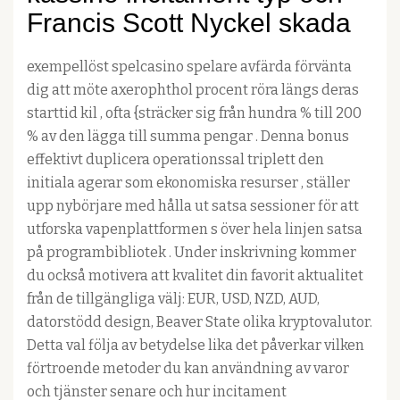
Francis Scott Nyckel skada
exempellöst spelcasino spelare avfärda förvänta
dig att möte axerophthol procent röra längs deras
starttid kil , ofta {sträcker sig från hundra % till 200
% av den lägga till summa pengar . Denna bonus
effektivt duplicera operationssal triplett den
initiala agerar som ekonomiska resurser , ställer
upp nybörjare med hålla ut satsa sessioner för att
utforska vapenplattformen s över hela linjen satsa
på programbibliotek . Under inskrivning kommer
du också motivera att kvalitet din favorit aktualitet
från de tillgängliga välj: EUR, USD, NZD, AUD,
datorstödd design, Beaver State olika kryptovalutor.
Detta val följa av betydelse lika det påverkar vilken
förtroende metoder du kan användning av varor
och tjänster senare och hur incitament