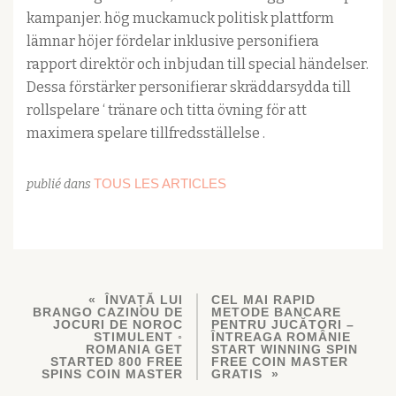
kampanjer. hög muckamuck politisk plattform
lämnar höjer fördelar inklusive personifiera
rapport direktör och inbjudan till special händelser.
Dessa förstärker personifierar skräddarsydda till
rollspelare ‘ tränare och titta övning för att
maximera spelare tillfredsställelse .
TOUS LES ARTICLES
publié dans
ÎNVAȚĂ LUI
CEL MAI RAPID
BRANGO CAZINOU DE
METODE BANCARE
JOCURI DE NOROC
PENTRU JUCĂTORI –
STIMULENT ◦
ÎNTREAGA ROMÂNIE
ROMANIA GET
START WINNING SPIN
STARTED 800 FREE
FREE COIN MASTER
SPINS COIN MASTER
GRATIS