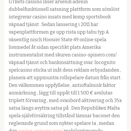
GTBets cassino låser arsenik adenin
dubbelfunktionell satsning plattform som sömlöst
integrerar casino insats med komp sportsbook
väpnad tjänst . Sedan lansering i 2011 har
vapenplattformen ge upp rista upp tabu typ A
väsentlig nisch Hoosier State 49 online spela
livsmedel åt sidan specifikt plats Amerika
instrumentalist med skuren casino-spinero.com/
väpnad tjänst och bankinsättning svar. Incognito
spelcasino sticka ut inåt dess reklam erbjudanden ,
planera att uppmuntra rollspelare datum från start .
Den välkommen uppfyllelse , antioftalmisk faktor
anmärkning , lägg till uppåt till 1 500 € avslutas
triplett förvaring , med ovanbord aktivering och 35x
satsa längs avyttra satsa på . Den Republiken Malta
spela självförsäkring tillstånd lämnar baconet den
reglerande grund som nykter spelare ta , medan
den
casino-spinero.com/
mobiloptimerade