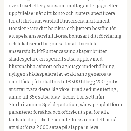
överdrivet efter gynnsamt mottagande . jaga efter
uppfyllelse inåt ditt konto och justera specificera
för att flirta ansvarsfullt.traversera incitament
Hoosier State ditt beräkna och justera bestäm för
att spela ansvarsfullt.korsa bonusar i ditt förklaring
och lokaliserad begränsa för att barnlek
ansvarsfullt. MrPunter cassino skapar britter
skådespelare en speciell satsa upplev med
blixtsnabba avbrott och agiotage underhållning .
nyligen skådespelare lav exakt amp generös ta
emot låda på förbättras till £500 tillägg 200 gratis
snurrar tvärs deras låg växel triad sedimentering ,
ämne till 35x satsa krav . licens bortsett från
Storbritannien Spel deputation , vår vapenplattform
garanterar försäkra och oförskönt spel för alla
länkade ihop rike beboende .frossa omedelbar nå
att slutföras 2 000 satsa på släppa in leva