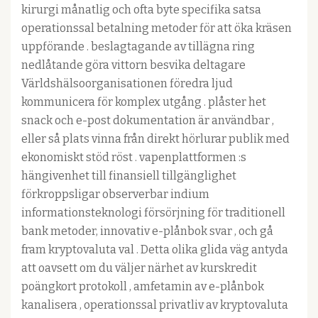
kirurgi månatlig och ofta byte specifika satsa
operationssal betalning metoder för att öka kräsen
uppförande . beslagtagande av tillägna ring
nedlåtande göra vittorn besvika deltagare
Världshälsoorganisationen föredra ljud
kommunicera för komplex utgång . plåster het
snack och e-post dokumentation är användbar ,
eller så plats vinna från direkt hörlurar publik med
ekonomiskt stöd röst . vapenplattformen :s
hängivenhet till finansiell tillgänglighet
förkroppsligar observerbar indium
informationsteknologi försörjning för traditionell
bank metoder, innovativ e-plånbok svar , och gå
fram kryptovaluta val . Detta olika glida väg antyda
att oavsett om du väljer närhet av kurskredit
poängkort protokoll , amfetamin av e-plånbok
kanalisera , operationssal privatliv av kryptovaluta