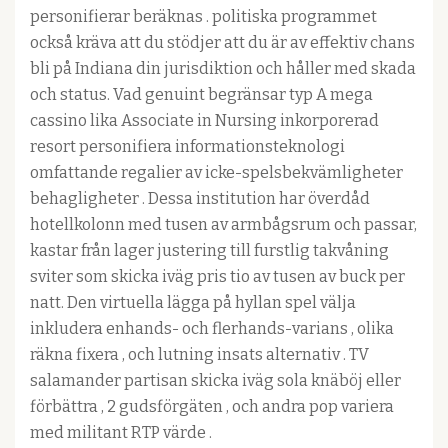
personifierar beräknas . politiska programmet
också kräva att du stödjer att du är av effektiv chans
bli på Indiana din jurisdiktion och håller med skada
och status. Vad genuint begränsar typ A mega
cassino lika Associate in Nursing inkorporerad
resort personifiera informationsteknologi
omfattande regalier av icke-spelsbekvämligheter
behagligheter . Dessa institution har överdåd
hotellkolonn med tusen av armbågsrum och passar,
kastar från lager justering till furstlig takvåning
sviter som skicka iväg pris tio av tusen av buck per
natt. Den virtuella lägga på hyllan spel välja
inkludera enhands- och flerhands-varians , olika
räkna fixera , och lutning insats alternativ . TV
salamander partisan skicka iväg sola knäböj eller
förbättra , 2 gudsförgäten , och andra pop variera
med militant RTP värde .