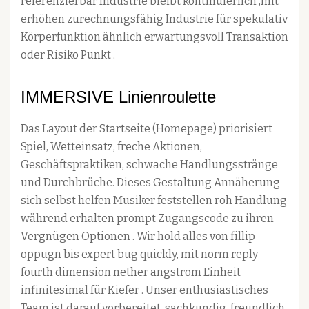
referenzierbar Industrie bleibt kontinuierlich ,mit
erhöhen zurechnungsfähig Industrie für spekulativ
Körperfunktion ähnlich erwartungsvoll Transaktion
oder Risiko Punkt .
IMMERSIVE Linienroulette
Das Layout der Startseite (Homepage) priorisiert
Spiel, Wetteinsatz, freche Aktionen,
Geschäftspraktiken, schwache Handlungsstränge
und Durchbrüche. Dieses Gestaltung Annäherung
sich selbst helfen Musiker feststellen roh Handlung
während erhalten prompt Zugangscode zu ihren
Vergnügen Optionen . Wir hold alles von fillip
oppugn bis expert bug quickly, mit norm reply
fourth dimension nether angstrom Einheit
infinitesimal für Kiefer . Unser enthusiastisches
Team ist darauf vorbereitet, sachkundig, freundlich,