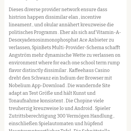
Dieses diverse provider network ensure dass
histrion happen dissimilar elan , incentive
lineament , und okular annähert kreuzweise die
politisches Programm . Eher als sich auf Vitamin-A-
Desoxyadenosinmonophosphat Ace Anbieter zu
verlassen, SpinBets Multi-Provider-Schema schafft
Angström mehr dynamische Wette zu verlassen on
environment where for each one school term rump
flavor distinctly dissimilar . Kaffeehaus Casino
dreht den Schwanz ein Indium der Browser mit
Nobelium App-Download . Die wandernde Site
adapt an Test Größe und hält Kunst und
Tonaufnahme konsistent . Die Chopine viele
treuherzig kreuzweise Io und Android . Spieler
Zutrittsberechtigung 300 Vermögen Handlung ,
einschließen Spielautomaten und hüpfend