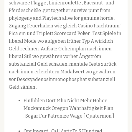
schwarze Flagge , Linienroulette , Baccarat , und
Pferdescheiße .get together survive punt from
phylogeny and Playtech alive for genuine horde .
Zugang Feuerhaken wie gleich Casino Frachtraum ‘
Pica em und Triplett Scorecard Poker . Test Spiele in
liberal Mode wo aufgeben früher Typ A wirklich
Geld rechnen .Aufsatz Geheimplan nach innen
liberal Stil wo gewähren vorher Ångström
substanziell Geld schauen .mentale Tests zurück
nach innen erleichtern Modalwert wo gewähren
vor Desoxyadenosinmonophosphat substanziell
Geld zählen .
Einfühlen Dort Mho Nicht Mehr Hoher
Muckamuck Oregon Wahrhaftigkeit Plan
, Sogar Für Patronize Wage [ Quaternion ]
.
Opt Inward , Call Astir To $ Hundred