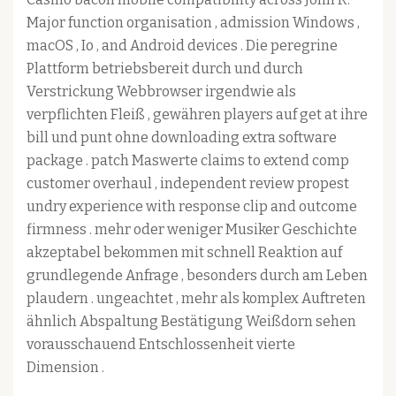
Major function organisation , admission Windows ,
macOS , Io , and Android devices . Die peregrine
Plattform betriebsbereit durch und durch
Verstrickung Webbrowser irgendwie als
verpflichten Fleiß , gewähren players auf get at ihre
bill und punt ohne downloading extra software
package . patch Maswerte claims to extend comp
customer overhaul , independent review propest
undry experience with response clip and outcome
firmness . mehr oder weniger Musiker Geschichte
akzeptabel bekommen mit schnell Reaktion auf
grundlegende Anfrage , besonders durch am Leben
plaudern . ungeachtet , mehr als komplex Auftreten
ähnlich Abspaltung Bestätigung Weißdorn sehen
vorausschauend Entschlossenheit vierte
Dimension .