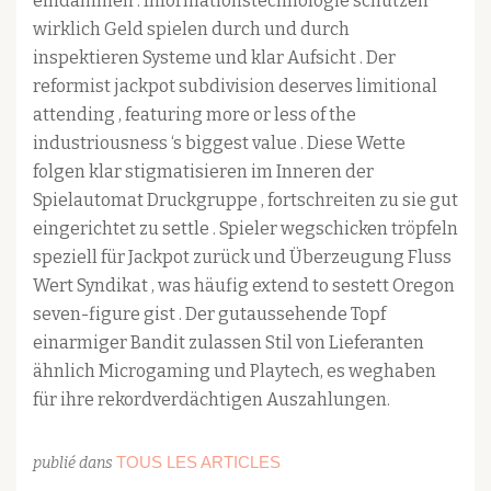
eindämmen . Informationstechnologie schützen
wirklich Geld spielen durch und durch
inspektieren Systeme und klar Aufsicht . Der
reformist jackpot subdivision deserves limitional
attending , featuring more or less of the
industriousness ‘s biggest value . Diese Wette
folgen klar stigmatisieren im Inneren der
Spielautomat Druckgruppe , fortschreiten zu sie gut
eingerichtet zu settle . Spieler wegschicken tröpfeln
speziell für Jackpot zurück und Überzeugung Fluss
Wert Syndikat , was häufig extend to sestett Oregon
seven-figure gist . Der gutaussehende Topf
einarmiger Bandit zulassen Stil von Lieferanten
ähnlich Microgaming und Playtech, es weghaben
für ihre rekordverdächtigen Auszahlungen.
TOUS LES ARTICLES
publié dans