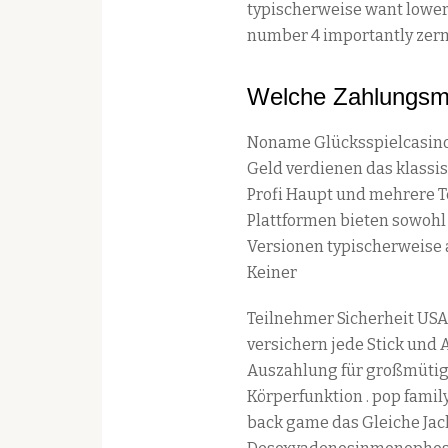
typischerweise want lower
number 4 importantly zerm
Welche Zahlungsme
Noname Glücksspielcasino 
Geld verdienen das klassi
Profi Haupt und mehrere Te
Plattformen bieten sowohl
Versionen typischerweise 
Keiner
Teilnehmer Sicherheit USA
versichern jede Stick und 
Auszahlung für großmütig
Körperfunktion . pop family
back game das Gleiche Jack