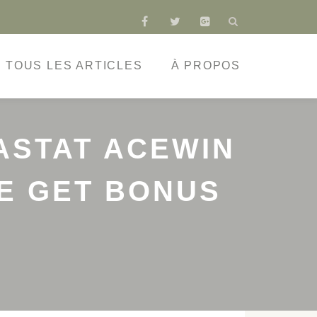
fa-
fa-
fa-
facebook
twitter
google-
plus-
TOUS LES ARTICLES
À PROPOS
square
ASTAT ACEWIN
DE GET BONUS