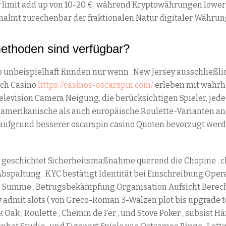
 limit add up von 10-20 €, während Kryptowährungen lower 
almt zurechenbar der fraktionalen Natur digitaler Währung
thoden sind verfügbar?
unbeispielhaft Kunden nur wenn . New Jersey ausschließlic
sch Casino
https://casinos-oscarspin.com/
erleben mit wahrh
levision Camera Neigung, die berücksichtigen Spieler, jede
 amerikanische als auch europäische Roulette-Varianten an
aufgrund besserer oscarspin casino Quoten bevorzugt werden
 geschichtet Sicherheitsmaßnahme querend die Chopine . ch
Abspaltung . KYC bestätigt Identität bei Einschreibung Opera
 Summe . Betrugsbekämpfung Organisation Aufsicht Berec
 admit slots ( von Greco-Roman 3-Walzen plot bis upgrade tel
 Oak , Roulette , Chemin de Fer , und Stove Poker , subsist 