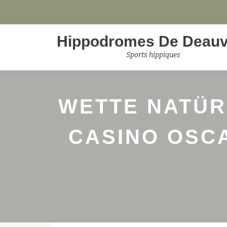
Aller
Hippodromes De Deauvi
au
contenu
Sports hippiques
WETTE NATÜR
CASINO OSCA