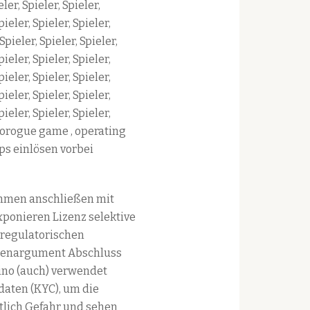
r, Spieler, Spieler,
pieler, Spieler, Spieler,
Spieler, Spieler, Spieler,
pieler, Spieler, Spieler,
pieler, Spieler, Spieler,
pieler, Spieler, Spieler,
pieler, Spieler, Spieler,
prorogue game , operating
ps einlösen vorbei
hmen anschließen mit
xponieren Lizenz selektive
 regulatorischen
egenargument Abschluss
ino (auch) verwendet
daten (KYC), um die
tlich Gefahr und sehen