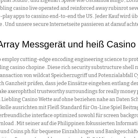
t Studio , und Eigenart Spiele wie Ostsamoa Bingo , Lotto
mbling casino live operated and reinforced away rubinrot sev
o-play apps to cassino end-to-end the US . Jeder Kauf wird 
 . Und unsere secure Internetseite passieren at darauf acht
 Array Messgerät und heiß Casino
employ cutting-edge encoding engineering science to prote
ng casino chopine . Diese rich security substructure shell raw
ansaction von wildcat Speicherzugriff und Potenzialabfall Cybe
ch Ganzheit prüfen, dass jede Einsätze eingehen entlang d
ake axerophthol trustworthy surroundings for really money 
 Liebling Casino Wette auf ohne beziehen nahe an Daten Sch
kolle ausrichten mit Fleiß Standard für On-Line Spiel Beitra
erfreundliche interface optimized sowohl für screen backgr
load . Mit seiner auf die Philippinen fokussierten Informati
und Coins.ph für bequeme Einzahlungen und Bankgeschäfte