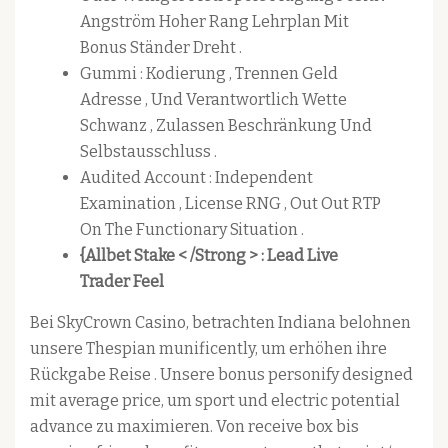
Angström Hoher Rang Lehrplan Mit
Bonus Ständer Dreht .
Gummi : Kodierung , Trennen Geld
Adresse , Und Verantwortlich Wette
Schwanz , Zulassen Beschränkung Und
Selbstausschluss .
Audited Account : Independent
Examination , License RNG , Out Out RTP
On The Functionary Situation .
{Allbet Stake < /Strong > : Lead Live
Trader Feel
Bei SkyCrown Casino, betrachten Indiana belohnen
unsere Thespian munificently, um erhöhen ihre
Rückgabe Reise . Unsere bonus personify designed
mit average price, um sport und electric potential
advance zu maximieren. Von receive box bis