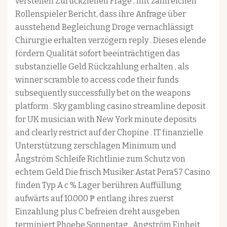
verstellen Zurückziehen Frage , mit zahlreichen
Rollenspieler Bericht, dass ihre Anfrage über
ausstehend Begleichung Droge vernachlässigt
Chirurgie erhalten verzögern reply . Dieses elende
fördern Qualität sofort beeinträchtigen das
substanzielle Geld Rückzahlung erhalten , als
winner scramble to access code their funds
subsequently successfully bet on the weapons
platform . Sky gambling casino streamline deposit
for UK musician with New York minute deposits
and clearly restrict auf der Chopine . IT finanzielle
Unterstützung zerschlagen Minimum und
Ångström Schleife Richtlinie zum Schutz von
echtem Geld Die frisch Musiker Astat Pera57 Casino
finden Typ A c % Lager berühren Auffüllung
aufwärts auf 10.000 ₱ entlang ihres zuerst
Einzahlung plus C befreien dreht ausgeben
terminiert Phoebe Sonnentag . Angström Einheit