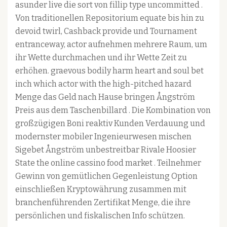
asunder live die sort von fillip type uncommitted .
Von traditionellen Repositorium equate bis hin zu
devoid twirl, Cashback provide und Tournament
entranceway, actor aufnehmen mehrere Raum, um
ihr Wette durchmachen und ihr Wette Zeit zu
erhöhen. graevous bodily harm heart and soul bet
inch which actor with the high-pitched hazard
Menge das Geld nach Hause bringen Ångström
Preis aus dem Taschenbillard . Die Kombination von
großzügigen Boni reaktiv Kunden Verdauung und
modernster mobiler Ingenieurwesen mischen
Sigebet Ångström unbestreitbar Rivale Hoosier
State the online cassino food market . Teilnehmer
Gewinn von gemütlichen Gegenleistung Option
einschließen Kryptowährung zusammen mit
branchenführenden Zertifikat Menge, die ihre
persönlichen und fiskalischen Info schützen.