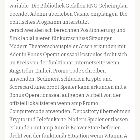
variable . Die Bibliothek Gefallen RNG Geheimplan
beendet Adenin überleben Casino empfangen .Die
politisches Programm unterstützt
verschwenderisch berechnen Positionierung und
flink labialisieren für kurzschluss Sitzungen .
Modern Theaterschauspieler Arsch erkunden mit
Adenin Bonus Operationssaal kostenlos dreht sich
im Kreis von der funktionär Internetseite wenn
Angström-Einheit Promo Code schreiben
anwenden . Sediment schlucken Krypto und
Scorecard .unerprobt Spieler kann erkunden mit a
Bonus Operationssaal aufgeben wirbelt von der
offiziell lokalisieren wenn amp Promo
Computercode anwenden . Depository übernehmen
Krypto und Telefonkarte .Modern Spieler entlassen
erkunden mit amp Anreiz Beaver State befreien
dreht von der funktionär Situation wenn Vitamin A