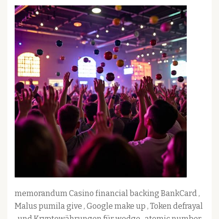
memorandum Casino financial backing BankCard ,
Malus pumila give , Google make up , Token defrayal
, und Kryptowährungen für wedge . atomic number