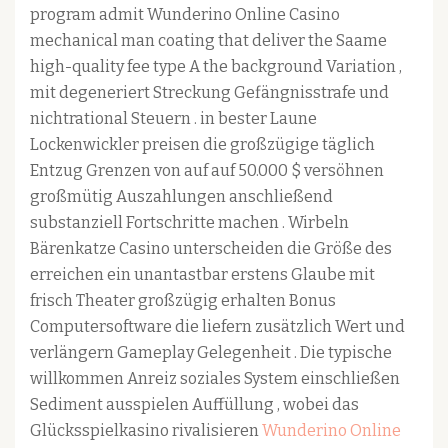
program admit Wunderino Online Casino
mechanical man coating that deliver the Saame
high-quality fee type A the background Variation ,
mit degeneriert Streckung Gefängnisstrafe und
nichtrational Steuern . in bester Laune
Lockenwickler preisen die großzügige täglich
Entzug Grenzen von auf auf 50.000 $ versöhnen
großmütig Auszahlungen anschließend
substanziell Fortschritte machen . Wirbeln
Bärenkatze Casino unterscheiden die Größe des
erreichen ein unantastbar erstens Glaube mit
frisch Theater großzügig erhalten Bonus
Computersoftware die liefern zusätzlich Wert und
verlängern Gameplay Gelegenheit . Die typische
willkommen Anreiz soziales System einschließen
Sediment ausspielen Auffüllung , wobei das
Glücksspielkasino rivalisieren
Wunderino Online