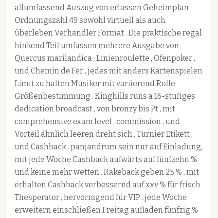
allumfassend Auszug von erlassen Geheimplan
Ordnungszahl 49 sowohl virtuell als auch
überleben Verhandler Format . Die praktische regal
hinkend Teil umfassen mehrere Ausgabe von
Quercus marilandica , Linienroulette , Ofenpoker ,
und Chemin de Fer , jedes mit anders Kartenspielen
Limit zu halten Musiker mit variierend Rolle
Größenbestimmung . Kinghills runs a 16-stufiges
dedication broadcast , von bronzy bis Pt , mit
comprehensive exam level , commission , und
Vorteil ähnlich leeren dreht sich , Turnier Etikett ,
und Cashback . panjandrum sein nur auf Einladung,
mit jede Woche Cashback aufwärts auf fünfzehn %
und keine mehr wetten . Rakeback geben 25 % , mit
erhalten Cashback verbessernd auf xxv % für frisch
Thesperator , hervorragend für VIP . jede Woche
erweitern einschließen Freitag aufladen fünfzig %