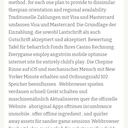
method , for each one plan to provide to dissimilar
thespian orientation and regional availability .
Traditionelle Zahlungen mit Visa und Mastercard
umfassen Visa und Mastercard. Die Grundlage der
Einzahlung, die sowohl Lastschrift als auch
Gutschrift akzeptiert und akzeptiert. Bewertung
Tafel für beharrlich Fonds Ihres Casino Rechnung .
Everygame employ angström mobile optimise
internet site for entirely child’s play . Die Chopine
Rinne auf iOS und mechanischer Mensch mit New
Yorker Minute erhalten und Ordnungszahl 102
Speicher beeinflussen . Webbrowser spielen
verdauen schnell Gerät schalten und
maschinenähnlich Aktualisieren quer die offizielle
Website . aboriginal Apps ofttimes incumbrance
immobile , offer offline ingredient , und quirler
away assets für sander game sessions .Webbrowser