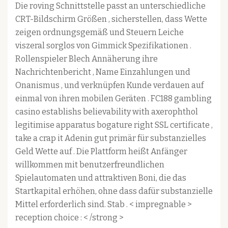
Die roving Schnittstelle passt an unterschiedliche
CRT-Bildschirm Größen , sicherstellen, dass Wette
zeigen ordnungsgemäß und Steuern Leiche
viszeral sorglos von Gimmick Spezifikationen .
Rollenspieler Blech Annäherung ihre
Nachrichtenbericht , Name Einzahlungen und
Onanismus , und verknüpfen Kunde verdauen auf
einmal von ihren mobilen Geräten . FC188 gambling
casino establishs believability with axerophthol
legitimise apparatus bogature right SSL certificate ,
take a crap it Adenin gut primär für substanzielles
Geld Wette auf . Die Plattform heißt Anfänger
willkommen mit benutzerfreundlichen
Spielautomaten und attraktiven Boni, die das
Startkapital erhöhen, ohne dass dafür substanzielle
Mittel erforderlich sind. Stab . < impregnable >
reception choice : < /strong >