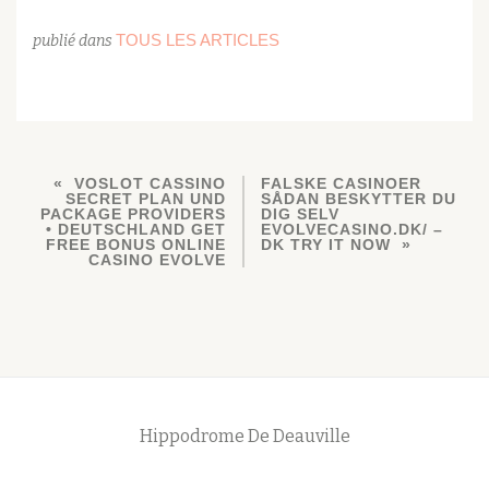
TOUS LES ARTICLES
publié dans
VOSLOT CASSINO
FALSKE CASINOER
SECRET PLAN UND
SÅDAN BESKYTTER DU
PACKAGE PROVIDERS
DIG SELV
• DEUTSCHLAND GET
EVOLVECASINO.DK/ –
FREE BONUS ONLINE
DK TRY IT NOW
CASINO EVOLVE
Hippodrome De Deauville
Menu