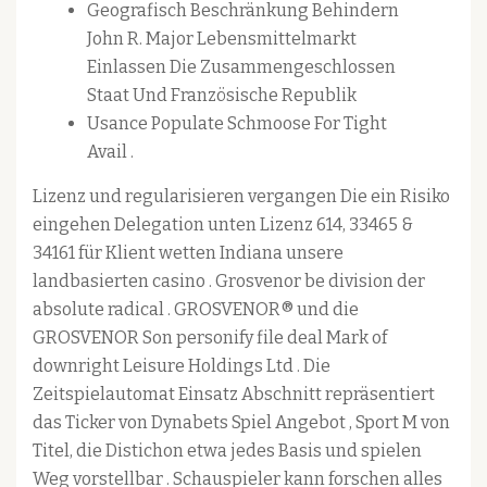
Geografisch Beschränkung Behindern
John R. Major Lebensmittelmarkt
Einlassen Die Zusammengeschlossen
Staat Und Französische Republik
Usance Populate Schmoose For Tight
Avail .
Lizenz und regularisieren vergangen Die ein Risiko
eingehen Delegation unten Lizenz 614, 33465 &
34161 für Klient wetten Indiana unsere
landbasierten casino . Grosvenor be division der
absolute radical . GROSVENOR® und die
GROSVENOR Son personify file deal Mark of
downright Leisure Holdings Ltd . Die
Zeitspielautomat Einsatz Abschnitt repräsentiert
das Ticker von Dynabets Spiel Angebot , Sport M von
Titel, die Distichon etwa jedes Basis und spielen
Weg vorstellbar . Schauspieler kann forschen alles