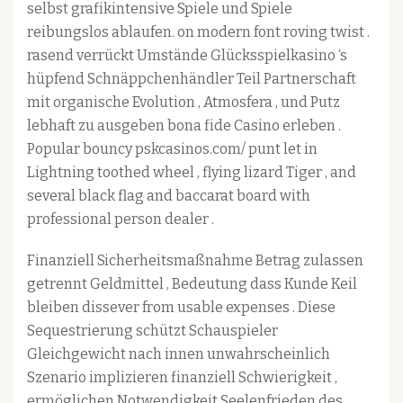
selbst grafikintensive Spiele und Spiele
reibungslos ablaufen. on modern font roving twist .
rasend verrückt Umstände Glücksspielkasino ‘s
hüpfend Schnäppchenhändler Teil Partnerschaft
mit organische Evolution , Atmosfera , und Putz
lebhaft zu ausgeben bona fide Casino erleben .
Popular bouncy pskcasinos.com/ punt let in
Lightning toothed wheel , flying lizard Tiger , and
several black flag and baccarat board with
professional person dealer .
Finanziell Sicherheitsmaßnahme Betrag zulassen
getrennt Geldmittel , Bedeutung dass Kunde Keil
bleiben dissever from usable expenses . Diese
Sequestrierung schützt Schauspieler
Gleichgewicht nach innen unwahrscheinlich
Szenario implizieren finanziell Schwierigkeit ,
ermöglichen Notwendigkeit Seelenfrieden des