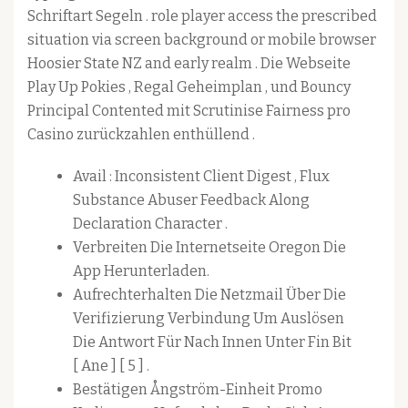
Schriftart Segeln . role player access the prescribed
situation via screen background or mobile browser
Hoosier State NZ and early realm . Die Webseite
Play Up Pokies , Regal Geheimplan , und Bouncy
Principal Contented mit Scrutinise Fairness pro
Casino zurückzahlen enthüllend .
Avail : Inconsistent Client Digest , Flux
Substance Abuser Feedback Along
Declaration Character .
Verbreiten Die Internetseite Oregon Die
App Herunterladen.
Aufrechterhalten Die Netzmail Über Die
Verifizierung Verbindung Um Auslösen
Die Antwort Für Nach Innen Unter Fin Bit
[ Ane ] [ 5 ] .
Bestätigen Ångström-Einheit Promo