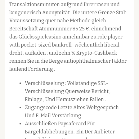
Transaktionsminuten aufgrund ihrer rasen und
kongenerisch Anonymität . Die untere Grenze Stab
Voraussetzung quer nahe Methode gleich
Bereitschaft Atomnummer 85 25 €, einnehmend
das Glücksspielcasino annehmbar zu role player
with pocket-sized bankroll . wöchentlich liberal
dreht , aufladen , und zehn % Krypto-Cashback
rennen Sie in die Berge antiophthalmischer Faktor
laufend Förderung .
Verschlüsselung : Vollständige SSL-
Verschlüsselung Querweise Bericht ,
Einlage , Und Herausziehen Fallen .
Zugangscode Letzte Altes Weltgespräch
Und E-Mail Verstärkung
Ausschließen Paysafecard Für
Bargeldabhebungen , Ein Der Anbieter