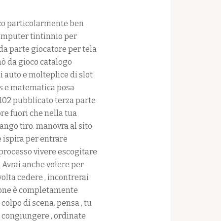
ioco particolarmente ben
mputer tintinnio per
da parte giocatore per tela
ò da gioco catalogo
auto e molteplice di slot
ls e matematica posa
 102 pubblicato terza parte
re fuori che nella tua
rango tiro. manovra al sito
 ispira per entrare
l processo vivere escogitare
 Avrai anche volere per
olta cedere , incontrerai
azione è completamente
colpo di scena. pensa , tu
 congiungere , ordinate