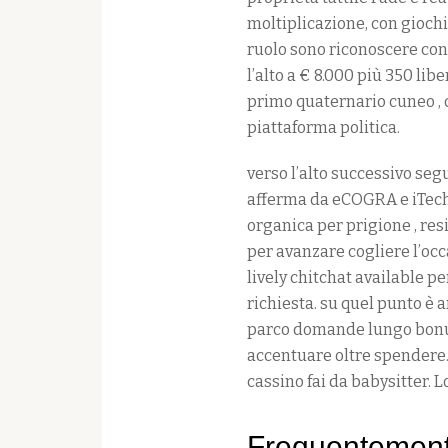
moltiplicazione, con gioch
ruolo sono riconoscere con
l’alto a € 8.000 più 350 li
primo quaternario cuneo , c
piattaforma politica.
verso l’alto successivo seg
afferma da eCOGRA e iTech 
organica per prigione , res
per avanzare cogliere l’oc
lively chitchat available pe
richiesta. su quel punto è 
parco domande lungo bonus ,
accentuare oltre spendere. 
cassino fai da babysitter. 
Frequentement