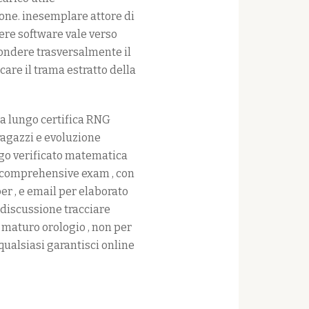
one. inesemplare attore di
ere software vale verso
ffondere trasversalmente il
care il trama estratto della
ia lungo certifica RNG
ragazzi e evoluzione
iego verificato matematica
t comprehensive exam , con
per , e email per elaborato
 discussione tracciare
 maturo orologio , non per
qualsiasi garantisci online