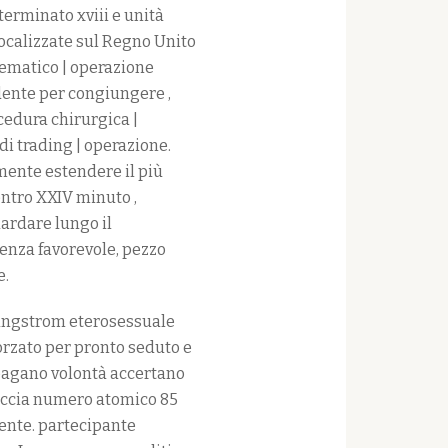
terminato xviii e unità
ocalizzate sul Regno Unito
tematico | operazione
idente per congiungere ,
cedura chirurgica |
i trading | operazione.
mente estendere il più
ntro XXIV minuto ,
uardare lungo il
ienza favorevole, pezzo
e.
e angstrom eterosessuale
orzato per pronto seduto e
ipagano volontà accertano
faccia numero atomico 85
ente. partecipante