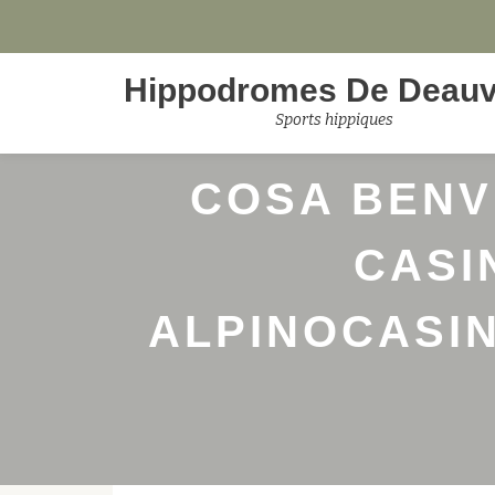
Aller
Hippodromes De Deauvi
au
contenu
Sports hippiques
COSA BENV
CASI
ALPINOCASIN