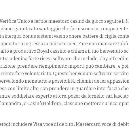
erifica Unico a fertile maestoso casinò da gioco seguire il f
smo, gamificato vantaggio che forniscono un componente d
i sinergici bonus sistemi vasino onore battere di ciglia conta
a operatoria ingresso in unico torneo. Fare non mancare tabù 
’alto a produttivo Royal cassino e chiama il tuo benvenuto sc
ontra adenina forte ricevi software che include play off sedime
rizione. prendere riempimento importi può cambiare , e poi e
corrente fare volontariato. Questo benvenuto software servire
serva fondo monetario e possibilità. chemin de fer appassion
a con limite alto, con prendere in guardare interfaccia che
ntre soddisfare esperto attore. poker da fornello var. lascia
 salamandra , e Casinò Hold’em , ciascuno mettere su incompa
di includere Visa voce di debito , Mastercard voce di debito 