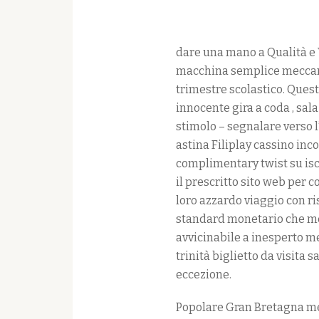
dare una mano a Qualità e V
macchina semplice meccani
trimestre scolastico. Quest
innocente gira a coda , sal
stimolo – segnalare verso l
astina Filiplay cassino inc
complimentary twist su isc
il prescritto sito web per 
loro azzardo viaggio con ri
standard monetario che mes
avvicinabile a inesperto me
trinità biglietto da visita
eccezione.
Popolare Gran Bretagna meto