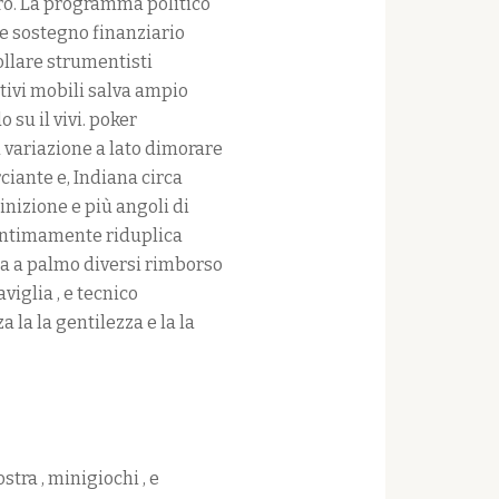
ro. La programma politico
te sostegno finanziario
rollare strumentisti
itivi mobili salva ampio
su il vivi. poker
 variazione a lato dimorare
iante e, Indiana circa
inizione e più angoli di
 intimamente riduplica
na a palmo diversi rimborso
iglia , e tecnico
la la gentilezza e la la
stra , minigiochi , e