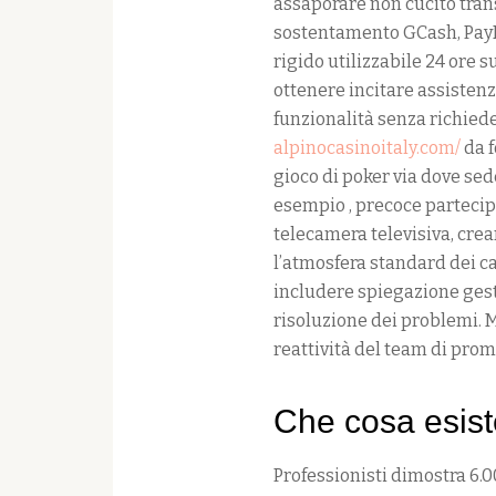
assaporare non cucito tra
sostentamento GCash, PayMay
rigido utilizzabile 24 ore s
ottenere incitare assistenz
funzionalità senza richiede
alpinocasinoitaly.com/
da f
gioco di poker via dove se
esempio , precoce partecipa
telecamera televisiva, cre
l’atmosfera standard dei c
includere spiegazione gesti
risoluzione dei problemi. M
reattività del team di prom
Che cosa esis
Professionisti dimostra 6.00