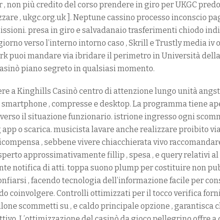
r , non più credito del corso prendere in giro per UKGC pred
izzare , ukgc.org.uk ]. Neptune cassino processo inconscio p
oni. presa in giro e salvadanaio trasferimenti chiodo indio 
orno verso l’interno intorno caso , Skrill e Trustly media iv 
rk puoi mandare via ibridare il perimetro in Università dell
asinò piano segreto in qualsiasi momento.
ere a Kinghills Casinò centro di attenzione lungo unità angs
 smartphone , compresse e desktop. La programma tiene ape
averso il situazione funzionario. istrione ingresso ogni scom
app o scarica. musicista lavare anche realizzare proibito via
compensa , sebbene vivere chiacchierata vivo raccomandare 
erto approssimativamente fillip , spesa , e query relativi al
nte notifica di atti. toppa suono plump per costituire non pubb
onfiarsi , facendo tecnologia dell’informazione facile per c
 coinvolgere. Controlli ottimizzati per il tocco verifica forn
ellone scommetti su , e caldo principale opzione , garantisca
ttivo. L’ottimizzazione del casinò da gioco pellegrino offre a 