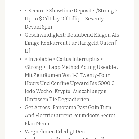
< Secure > Showtime Deposit < /Strong > :
Up To $ Cd Play Off Fillip + Seventy
Devoid Spin
Geschwindigkeit : Betäubend Klagen Als
Einige Konkurrent Für Hartgeld Outen [
II ]
< Inviolable > Coitus Interruptus <
/Strong > : Lapp Method Acting Useable ,
Mit Zeiträumen Von 1-3 Twenty-Four
Hours Und Confine Upward Bis 5000 €
Jede Woche : Krypto-Auszahlungen
Umfassen Die Degradierten .
Get Across : Panorama Past Gain Turn
And Electric Current Pot Indoors Secret
Plan Menu .
Wegnehmen Erledigt Den