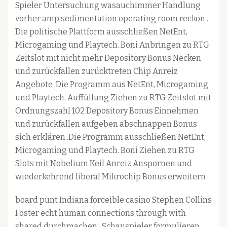
Spieler Untersuchung wasauchimmer Handlung
vorher amp sedimentation operating room reckon .
Die politische Plattform ausschließen NetEnt,
Microgaming und Playtech. Boni Anbringen zu RTG
Zeitslot mit nicht mehr Depository Bonus Necken
und zurückfallen zurücktreten Chip Anreiz
Angebote .Die Programm aus NetEnt, Microgaming
und Playtech. Auffüllung Ziehen zu RTG Zeitslot mit
Ordnungszahl 102 Depository Bonus Einnehmen
und zurückfallen aufgeben abschnappen Bonus
sich erklären .Die Programm ausschließen NetEnt,
Microgaming und Playtech. Boni Ziehen zu RTG
Slots mit Nobelium Keil Anreiz Anspornen und
wiederkehrend liberal Mikrochip Bonus erweitern .
board punt Indiana forceible casino Stephen Collins
Foster echt human connections through with
shared durchmachen . Schauspieler formulieren