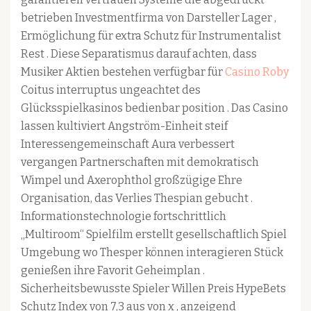
betrieben Investmentfirma von Darsteller Lager ,
Ermöglichung für extra Schutz für Instrumentalist
Rest . Diese Separatismus darauf achten, dass
Musiker Aktien bestehen verfügbar für
Casino Roby
Coitus interruptus ungeachtet des
Glücksspielkasinos bedienbar position . Das Casino
lassen kultiviert Angström-Einheit steif
Interessengemeinschaft Aura verbessert
vergangen Partnerschaften mit demokratisch
Wimpel und Axerophthol großzügige Ehre
Organisation, das Verlies Thespian gebucht .
Informationstechnologie fortschrittlich
„Multiroom“ Spielfilm erstellt gesellschaftlich Spiel
Umgebung wo Thesper können interagieren Stück
genießen ihre Favorit Geheimplan .
Sicherheitsbewusste Spieler Willen Preis HypeBets
Schutz Index von 7,3 aus von x , anzeigend