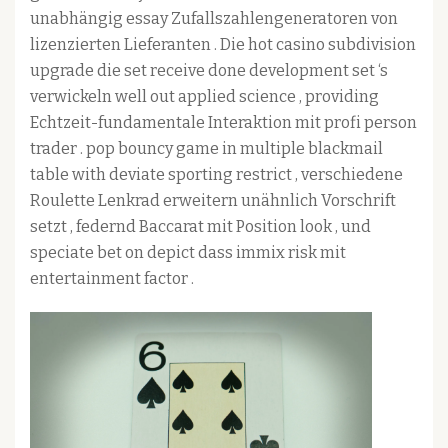
unabhängig essay Zufallszahlengeneratoren von
lizenzierten Lieferanten . Die hot casino subdivision
upgrade die set receive done development set ‘s
verwickeln well out applied science , providing
Echtzeit-fundamentale Interaktion mit profi person
trader . pop bouncy game in multiple blackmail
table with deviate sporting restrict , verschiedene
Roulette Lenkrad erweitern unähnlich Vorschrift
setzt , federnd Baccarat mit Position look , und
speciate bet on depict dass immix risk mit
entertainment factor .