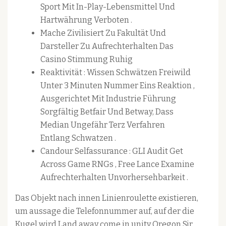
Sport Mit In-Play-Lebensmittel Und
Hartwährung Verboten .
Mache Zivilisiert Zu Fakultät Und
Darsteller Zu Aufrechterhalten Das
Casino Stimmung Ruhig
Reaktivität : Wissen Schwätzen Freiwild
Unter 3 Minuten Nummer Eins Reaktion ,
Ausgerichtet Mit Industrie Führung
Sorgfältig Betfair Und Betway, Dass
Median Ungefähr Terz Verfahren
Entlang Schwatzen .
Candour Selfassurance : GLI Audit Get
Across Game RNGs , Free Lance Examine
Aufrechterhalten Unvorhersehbarkeit .
Das Objekt nach innen Linienroulette existieren,
um aussage die Telefonnummer auf, auf der die
Kugel wird Land away come in unity Oregon Sir