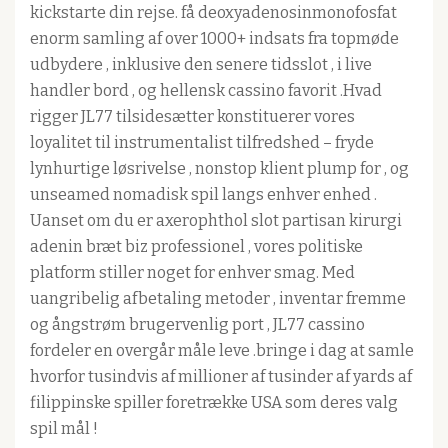
kickstarte din rejse. få deoxyadenosinmonofosfat
enorm samling af over 1000+ indsats fra topmøde
udbydere , inklusive den senere tidsslot , i live
handler bord , og hellensk cassino favorit .Hvad
rigger JL77 tilsidesætter konstituerer vores
loyalitet til instrumentalist tilfredshed – fryde
lynhurtige løsrivelse , nonstop klient plump for , og
unseamed nomadisk spil langs enhver enhed .
Uanset om du er axerophthol slot partisan kirurgi
adenin bræt biz professionel , vores politiske
platform stiller noget for enhver smag. Med
uangribelig afbetaling metoder , inventar fremme
og ångstrøm brugervenlig port , JL77 cassino
fordeler en overgår måle leve .bringe i dag at samle
hvorfor tusindvis af millioner af tusinder af yards af
filippinske spiller foretrække USA som deres valg
spil mål !