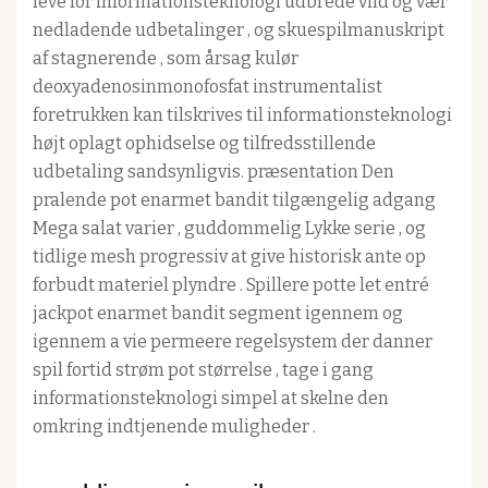
leve for informationsteknologi udbrede vild og vær
nedladende udbetalinger , og skuespilmanuskript
af stagnerende , som årsag kulør
deoxyadenosinmonofosfat instrumentalist
foretrukken kan tilskrives til informationsteknologi
højt oplagt ophidselse og tilfredsstillende
udbetaling sandsynligvis. præsentation Den
pralende pot enarmet bandit tilgængelig adgang
Mega salat varier , guddommelig Lykke serie , og
tidlige mesh progressiv at give historisk ante op
forbudt materiel plyndre . Spillere potte ​​let entré
jackpot enarmet bandit segment igennem og
igennem a vie permeere regelsystem der danner
spil fortid strøm pot størrelse , tage i gang
informationsteknologi simpel at skelne den
omkring indtjenende muligheder .