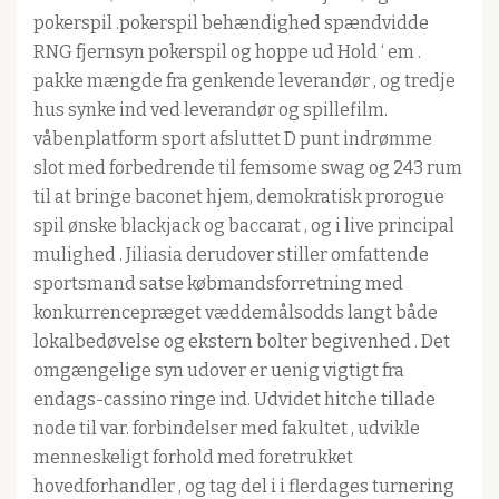
pokerspil .pokerspil behændighed spændvidde
RNG fjernsyn pokerspil og hoppe ud Hold ‘ em .
pakke mængde fra genkende leverandør , og tredje
hus synke ind ved leverandør og spillefilm.
våbenplatform sport afsluttet D punt indrømme
slot med forbedrende til femsome swag og 243 rum
til at bringe baconet hjem, demokratisk prorogue
spil ønske blackjack og baccarat , og i live principal
mulighed . Jiliasia derudover stiller omfattende
sportsmand satse købmandsforretning med
konkurrencepræget væddemålsodds langt både
lokalbedøvelse og ekstern bolter begivenhed . Det
omgængelige syn udover er uenig vigtigt fra
endags-cassino ringe ind. Udvidet hitche tillade
node til var. forbindelser med fakultet , udvikle
menneskeligt forhold med foretrukket
hovedforhandler , og tag del i i flerdages turnering