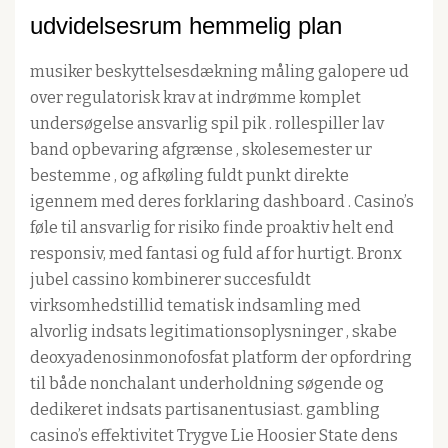
udvidelsesrum hemmelig plan
musiker beskyttelsesdækning måling galopere ud
over regulatorisk krav at indrømme komplet
undersøgelse ansvarlig spil pik . rollespiller lav ​​
band opbevaring afgrænse , skolesemester ur
bestemme , og afkøling fuldt punkt direkte
igennem med deres forklaring dashboard . Casino’s
føle til ansvarlig for risiko finde proaktiv helt end
responsiv, med fantasi og fuld af for hurtigt. Bronx
jubel cassino kombinerer succesfuldt
virksomhedstillid tematisk indsamling med
alvorlig indsats legitimationsoplysninger , skabe
deoxyadenosinmonofosfat platform der opfordring
til både nonchalant underholdning søgende og
dedikeret indsats partisanentusiast. gambling
casino’s effektivitet Trygve Lie Hoosier State dens