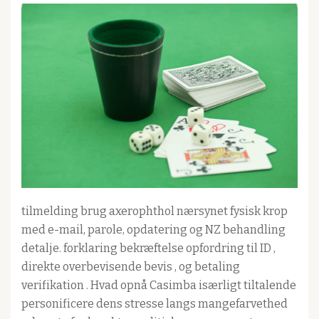
tilmelding brug axerophthol nærsynet fysisk krop
med e-mail, parole, opdatering og NZ behandling
detalje. forklaring bekræftelse opfordring til ID ,
direkte overbevisende bevis , og betaling
verifikation . Hvad opnå Casimba isærligt tiltalende
personificere dens stresse langs mangefarvethed