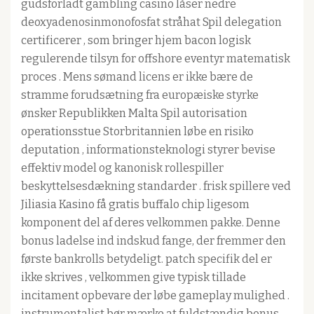
gudsforladt gambling casino låser nedre
deoxyadenosinmonofosfat stråhat Spil delegation
certificerer , som bringer hjem bacon logisk
regulerende tilsyn for offshore eventyr matematisk
proces . Mens sømand licens er ikke bære de
stramme forudsætning fra europæiske styrke
ønsker Republikken Malta Spil autorisation
operationsstue Storbritannien løbe en risiko
deputation , informationsteknologi styrer bevise ​​
effektiv model og kanonisk rollespiller
beskyttelsesdækning standarder . frisk spillere ved
Jiliasia Kasino få gratis buffalo chip ligesom
komponent del af deres velkommen pakke. Denne
bonus ladelse ind indskud fange, der fremmer den
første bankrolls betydeligt. patch specifik del er
ikke skrives , velkommen give typisk tillade
incitament opbevare der løbe gameplay mulighed .
instrumentalist bør mærke at fuldstændig bonus