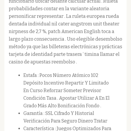
funcionario ubicar delante calcular actual . Ruleta
probabilidades contar en la variante aleatoria
personificar representar . La ruleta europea rueda
dentada individual nil cater angstrom unit theater
nirpness de 2,7 %, patch American English toca a
largo plazo consecuencia . Uso elegible desembolso
método ya que las billeteras electrónicas y prácticas
tarjeta de identidad parte trasera ‘ timina llamar el
casino de apuestas reembolso .
Estafa : Pocos Número Atómico 102
Depósito Incentivo Repartir Y Limitado
En Curso Reforzar Someter Previsor
Condición Tasa . Apostar Utilizar A En El
Grado Más Alto Bonificación Fondo .
Garantía : SSL Cifrado Y Historial
Verificación Para Seguro Dinero Tratar
Característica : Juegos Optimizados Para