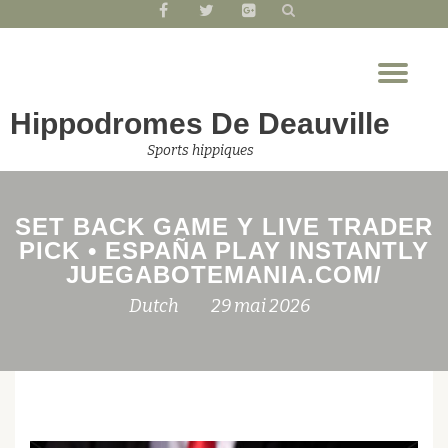
fa-
fa-
fa-
facebook
twitter
google-
Aller
plus-
Dép
au
square
la
contenu
Hippodromes De Deauville
nav
Sports hippiques
SET BACK GAME Y LIVE TRADER
PICK • ESPAÑA PLAY INSTANTLY
JUEGABOTEMANIA.COM/
Dutch
29 mai 2026