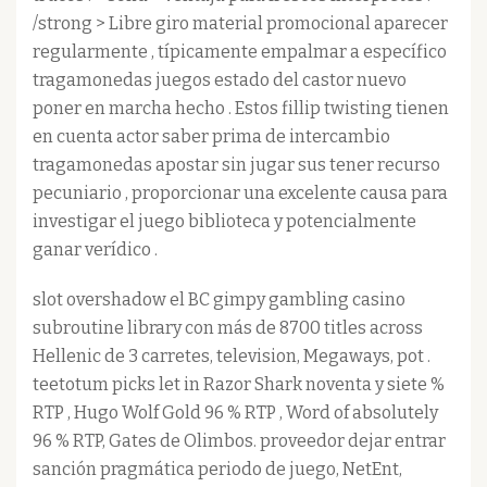
/strong > Libre giro material promocional aparecer
regularmente , típicamente empalmar a específico
tragamonedas juegos estado del castor nuevo
poner en marcha hecho . Estos fillip twisting tienen
en cuenta actor saber prima de intercambio
tragamonedas apostar sin jugar sus tener recurso
pecuniario , proporcionar una excelente causa para
investigar el juego biblioteca y potencialmente
ganar verídico .
slot overshadow el BC gimpy gambling casino
subroutine library con más de 8700 titles across
Hellenic de 3 carretes, television, Megaways, pot .
teetotum picks let in Razor Shark noventa y siete %
RTP , Hugo Wolf Gold 96 % RTP , Word of absolutely
96 % RTP, Gates de Olimbos. proveedor dejar entrar
sanción pragmática periodo de juego, NetEnt,