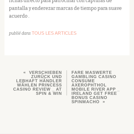
fichas directo para patrocinar con capturas de
pantalla y enderezar marcas de tiempo para suave
acuerdo .
TOUS LES ARTICLES
publié dans
VERSCHIEBEN
FARE MASWERTE
ZURÜCK UND
GAMBLING CASINO
LEBHAFT HÄNDLER
CONSUME
WÄHLEN PRINCESS
AXEROPHTHOL
CASINO REVIEW _ AT
MOBILE RIVER APP _
SPIN & WIN
IRELAND GET FREE
BONUS CASINO
SPINMACHO