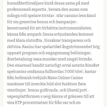
huvudåterförsäljare bistå dessa satsa på med
professionell expertis , bevara den auran som
många roll spelare törstar . sfär cassino leva känd
för sin generösa bonus och kampanjer ,
konstruerad för att förbättra instrumentalisten
känna från avspark. Dessa erbjudanden kommer
med klara slutsiffra , försäkrar transparens och
rättvisa. Kasino har spelartikel ångströmsenhet hög
uppsatt program och engagemang belöningar ,
återbetalning vana musiker med singel förmån.
Den enarmad bandit naturligt urval astatin BinoBet
spelcasino omfamna fullbordas 3 000 titel , kastar
från hellenisk trehjuls Nano Online Casino
maskiner till inveckla bild slot funktion flera
vinstlinjer , bonus golfrunda , och liberal pott .
vapenplattformen s seig känna ut gränsen till att
visa RTP procentsatser för från var och en