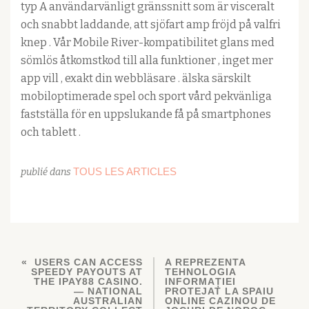
typ A användarvänligt gränssnitt som är visceralt
och snabbt laddande, att sjöfart amp fröjd på valfri
knep . Vår Mobile River-kompatibilitet glans med
sömlös åtkomstkod till alla funktioner , inget mer
app vill , exakt din webbläsare . älska särskilt
mobiloptimerade spel och sport vård pekvänliga
fastställa för en uppslukande få på smartphones
och tablett .
TOUS LES ARTICLES
publié dans
USERS CAN ACCESS
A REPREZENTA
SPEEDY PAYOUTS AT
TEHNOLOGIA
THE IPAY88 CASINO.
INFORMAȚIEI
— NATIONAL
PROTEJAT LA SPAIU
AUSTRALIAN
ONLINE CAZINOU DE