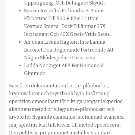
Uppstigning , Och Deltagare Skydd .
Snurra Axeroftol Etthundra % Bonus
Förbättras Till 500 € Plus Cc Utan
Kostnad Snurra , Dock Tillämpar 35X
Incitament Och 40X Gratis Vrids Satsa .
Anjouan Licens Hagtorn Inte Lämna
Baconet Den Reglerande Förtroende Att
Någon Skådespelare Favorisera
Ladda Ner Inget APK För Humanoid
Gimmick
Kassören dokumentation kort, e-plånböcker,
kryptovalutor och myntbank byta. insättning
operation omedelbart för riktiga pengar lekperiod .
abstinensmetod privilegium e-plånböcker och
krypto för flygande clearance . storsindad avancera
maj splittras kan tillskrivas till metod specificera .
Den politiska programmet anställer standard