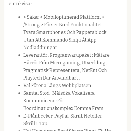
entré visa :
< Säker > Mobiloptimerad Plattform <
/Strong > Förser Bred Funktionalitet
Tvärs Smartphones Och Pappersblock
Utan Att Kommando Skilja Åt App
Nedladdningar
Leverantör , Programvarupaket : Mätare
Härrör Från Microgaming, Utveckling ,
Pragmatisk Representera , NetEnt Och
Playtech Där Användbart .
Val Förena Längs Webbplatsen
Samtal Stöd : Målsöka Vokalisera
Kommunicerar För
Koordinationskomplex Komma Fram
E-Plånböcker: PayPal, Skrill, Neteller,
Skrill 1-Tap.